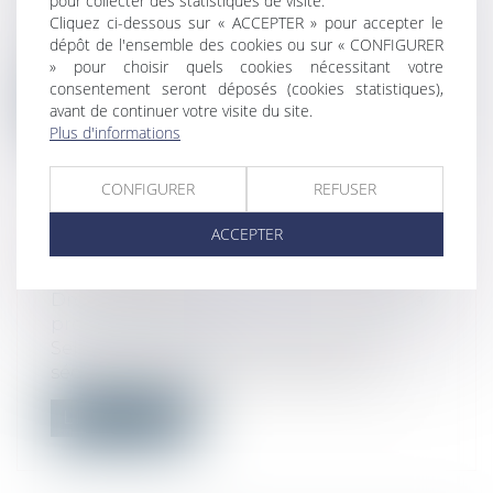
pour collecter des statistiques de visite.
Droit public
/
Droit de l'urbanisme
Cliquez ci-dessous sur « ACCEPTER » pour accepter le
L’article L 480-1 du code de l’urbanisme
dépôt de l'ensemble des cookies ou sur « CONFIGURER
dispose (…) que lorsque l'autorité a...
» pour choisir quels cookies nécessitant votre
consentement seront déposés (cookies statistiques),
Lire la suite
avant de continuer votre visite du site.
Plus d'informations
CONFIGURER
REFUSER
ACCEPTER
CONTESTATION DE LA CONTRAINTE
DE L’URSSAF
Droit du travail - Employeurs
/
Droit de la
protection sociale
Selon l’article R. 133-3 du Code de la
sécurité sociale, dans sa rédaction ap...
Lire la suite