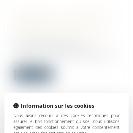
FRAUDE AU CPF : UN ORGANISME
CONDAMNÉ À VERSER 3,06
MILLIONS D’EUROS À LA CAISSE
DES DÉPÔTS ET CONSIGNATIONS
Droit de la consommation
Un organisme de formation a été
condamné à verser 3, 06 millions d’euros à
la...
Lire la suite
Information sur les cookies
URBANISME : VERBALISATION
Nous avons recours à des cookies techniques pour
OBLIGATOIRE DES INFRACTIONS
assurer le bon fonctionnement du site, nous utilisons
également des cookies soumis à votre consentement
D’URBANISME PAR LES MAIRES