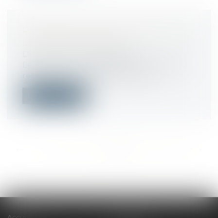
PUBLICATION DU DÉCRET SUR LES
LANCEURS D'ALERTE
Droit du travail - Employeurs
Le décret n° 2022-1284 du 3 octobre 2022
relatif aux lanceurs d’alerte a été...
Lire la suite
<<
<
...
339
340
341
342
343
344
345
...
>
>>
Accueil
Le cabinet