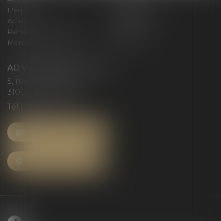
L'équipe
Compétences
Actus
Honoraires
Rendez-vous privilège
Plan du site
Mentions légales
Articles
AD VICTORIAS AVOCATS
5, rue du Prieuré
31000 TOULOUSE
Tél :
05 61 52 23 42
NOUS CONTACTER
NOUS LOCALISER