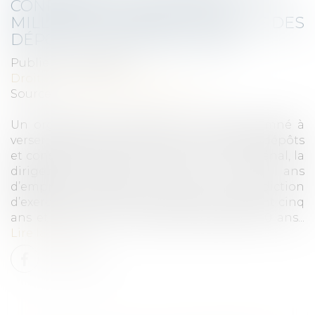
CONDAMNÉ À VERSER 3,06
MILLIONS D’EUROS À LA CAISSE DES
DÉPÔTS ET CONSIGNATIONS
Publié le :
21/10/2022
Droit de la consommation
Source :
www.editions-legislatives.fr
Un organisme de formation a été condamné à
verser 3, 06 millions d’euros à la Caisse des dépôts
et consignations pour fraude au CPF. Au pénal, la
dirigeante écope, elle, de trois ans
d’emprisonnement avec sursis avec interdiction
d’exercer une activité de formation pendant cinq
ans et de gérer une entreprise pendant 10 ans...
Lire la suite