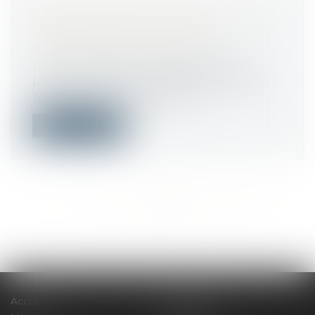
ETAT DES LIEUX : CONDITIONS DU
PARTAGE DES FRAIS DU
COMMISSAIRE DE JUSTICE
Droit immobilier
/
Baux d'habitation
L'article 3-2 de la loi n° 89-462 du 6 juillet
1989 dispose que l’état des li...
Lire la suite
<<
<
...
231
232
233
234
235
236
237
...
>
>>
Accueil
Le cabinet