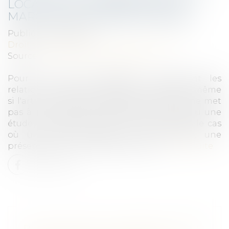
LOCAL DOIT REPRÉSENTER LE
MARCHÉ DE MANIÈRE SINCÈRE
Publié le :
09/11/2023
Droit commercial
/
Droit de la distribution
Source :
www.lemag-juridique.com
Pour la Cour de cassation, concernant les
relations entre franchiseurs et franchisés, même
si l'article L 330-3 du code de Commerce ne met
pas à la charge de l'animateur d'un réseau une
étude du marché local, il lui impose, dans le cas
où une telle information est donnée, une
présentation sincère de ce marché...
Lire la suite
PAS DE DÉLAI DE CARENCE ENTRE