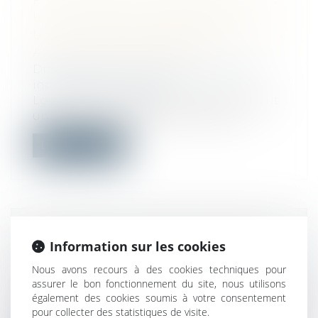
UN CONTRAT DE MISSION ET
UN CDD DE SURCROÎT SUCCESSIFS
AVEC UN MÊME SALARIÉ
Droit du travail - Employeurs
/
Relation
individuelles au travail
Lorsqu'une entreprise utilisatrice conclut
un contrat à durée déterminée pour...
Lire la suite
FRANCHISE : L’ÉTUDE DE MARCHÉ
Information sur les cookies
LOCAL DOIT REPRÉSENTER LE
Nous avons recours à des cookies techniques pour
MARCHÉ DE MANIÈRE SINCÈRE
assurer le bon fonctionnement du site, nous utilisons
Droit commercial
/
Droit de la distribution
également des cookies soumis à votre consentement
Pour la Cour de cassation, concernant les
pour collecter des statistiques de visite.