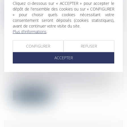
relations entre franchiseurs et fra...
Cliquez ci-dessous sur « ACCEPTER » pour accepter le
dépôt de l'ensemble des cookies ou sur « CONFIGURER
Lire la suite
» pour choisir quels cookies nécessitant votre
consentement seront déposés (cookies statistiques),
avant de continuer votre visite du site.
Plus d'informations
CONFIGURER
REFUSER
SÉPARATION DES POUVOIRS ET
LÉGALITÉ DE LA PEINE CONTRE UN
ACCEPTER
ÉLU UNIVERSITAIRE
Droit public
/
Droit administratif
Deux personnes portent plainte du chef
de harcèlement moral commis dans le ca...
Lire la suite