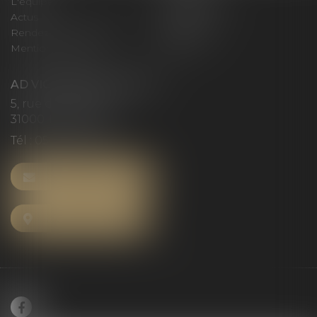
L'équipe
Compétences
Actus
Honoraires
Rendez-vous privilège
Plan du site
Mentions légales
Articles
AD VICTORIAS AVOCATS
5, rue du Prieuré
31000 TOULOUSE
Tél :
05 61 52 23 42
NOUS CONTACTER
NOUS LOCALISER