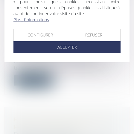
» pour choisir quels cookies nécessitant votre
consentement seront déposés (cookies statistiques),
avant de continuer votre visite du site.
Plus d'informations
SI LE DÉSORDRE PROVIENT D’UNE
PARTIE PRIVATIVE, LE SYNDICAT
CONFIGURER
REFUSER
DE COPROPRIÉTÉ N’EST PAS
ACCEPTER
RESPONSABLE
Droit immobilier
/
Copropriété
Est irrecevable l’action engagée par un
tiers contre le syndicat des copropri...
Lire la suite
FRACTIONNEMENT DES CONGÉS
PAYÉS : FAITES LE POINT !