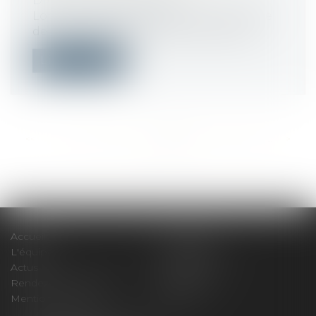
Droit du travail - Salariés
Lorsque les salariés prennent une partie
de leur congé principal en dehors de...
Lire la suite
<<
<
...
532
533
534
535
536
537
538
...
>
>>
Accueil
Le cabinet
L'équipe
Compétences
Actus
Honoraires
Rendez-vous privilège
Plan du site
Mentions légales
Articles