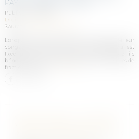
PAYÉS : FAITES LE POINT !
Publié le :
16/11/2020
Droit du travail - Salariés
Source :
www.editions-tissot.fr
Lorsque les salariés prennent une partie de leur
congé principal en dehors de la période qui est
fixée par la loi du 1er mai au 31 octobre, ils
bénéficient, sous certaines conditions, de jours de
fractionnement...
Lire la suite
MARCHÉS PUBLICS : L’ACHETEUR
NE PEUT IMPOSER UNE CLAUSE
D’INTERDICTION DE RECOURS AUX