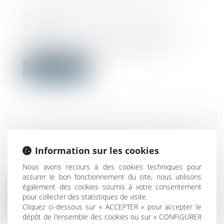
TRAVAILLEURS DÉTACHÉS
Droit public
/
Droit de la commande
publique
La clause dite « Molière » vise à imposer
l’usage de la langue française lors...
Lire la suite
CORONAVIRUS ET RUPTURE DU
CONTRAT DE TRAVAIL
Information sur les cookies
Droit du travail - Employeurs
Nous avons recours à des cookies techniques pour
Le confinement décidé dans le cadre de la
assurer le bon fonctionnement du site, nous utilisons
pandémie du coronavirus a mis à l’a...
également des cookies soumis à votre consentement
pour collecter des statistiques de visite.
Lire la suite
Cliquez ci-dessous sur « ACCEPTER » pour accepter le
dépôt de l'ensemble des cookies ou sur « CONFIGURER