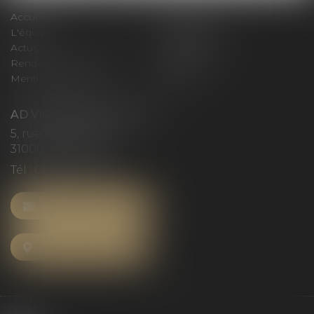
Accueil
Le cabinet
L'équipe
Compétences
Actus
Honoraires
Rendez-vous privilège
Plan du site
Mentions légales
Articles
AD VICTORIAS AVOCATS
5, rue du Prieuré
31000 TOULOUSE
Tél :
05 61 52 23 42
NOUS CONTACTER
NOUS LOCALISER