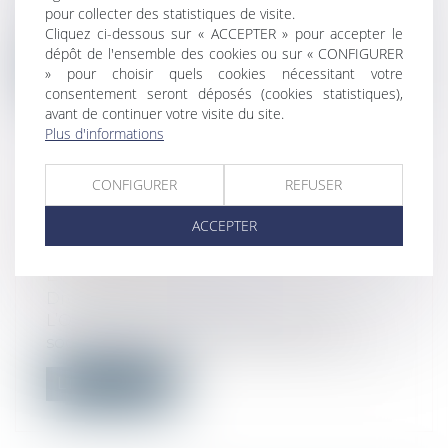
Lorsque la cessation de la garantie
pour collecter des statistiques de visite.
financière de l’agent immobilier n’est pa...
Cliquez ci-dessous sur « ACCEPTER » pour accepter le
dépôt de l'ensemble des cookies ou sur « CONFIGURER
Lire la suite
» pour choisir quels cookies nécessitant votre
consentement seront déposés (cookies statistiques),
avant de continuer votre visite du site.
Plus d'informations
CONFIGURER
REFUSER
TÉLÉTRAVAIL : DES
RECOMMANDATIONS DE L’ANI PEU
ACCEPTER
PRISES EN COMPTE PAR LES
ENTREPRISES
Droit du travail - Salariés
L’Observatoire de la responsabilité
sociétale des entreprises (ORSE) et l’ass...
Lire la suite