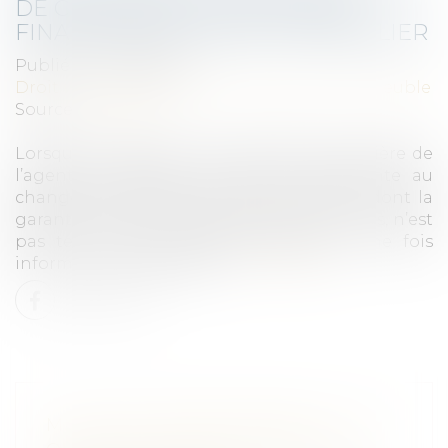
DE CHANGEMENT DE GARANT
FINANCIER DE L’AGENT IMMOBILIER
Publié le :
04/05/2022
Droit immobilier
/
Cession et gestion d'immeuble
Source :
www.efl.fr
Lorsque la cessation de la garantie financière de
l’agent immobilier n’est pas concomitante au
changement de garant, l’ancien garant, dont la
garantie a cessé après publication d’un avis, n’est
pas tenu d’une nouvelle publication une fois
informé du changement...
Lire la suite
MALADIE PROFESSIONNELLE : CE