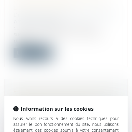
QUI N'EST PAS IMPUTABLE PEUT
ÊTRE OPPOSABLE !
Droit du travail - Employeurs
/
Droit de la
protection sociale
Selon la jurisprudence, en cas de
succession d'employeurs, la maladie
profess...
Lire la suite
FORMALITÉS DE PUBLICITÉ EN CAS
DE CHANGEMENT DE GARANT
FINANCIER DE L’AGENT
Information sur les cookies
IMMOBILIER
Nous avons recours à des cookies techniques pour
Droit immobilier
/
Cession et gestion
assurer le bon fonctionnement du site, nous utilisons
d'immeuble
également des cookies soumis à votre consentement