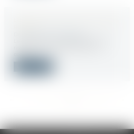
LE DUER SOUMIS À DE NOUVELLES
RÈGLES
Droit du travail - Employeurs
Le document unique d'évaluation des
risques (DUER) doit désormais être
conser...
Lire la suite
<<
<
...
384
385
386
387
388
389
390
...
>
>>