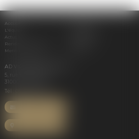
Accueil
Le cabinet
L'équipe
Compétences
Actus
Honoraires
Rendez-vous privilège
Plan du site
Mentions légales
Articles
AD VICTORIAS AVOCATS
5, rue du Prieuré
31000 TOULOUSE
Tél :
05 61 52 23 42
NOUS CONTACTER
NOUS LOCALISER