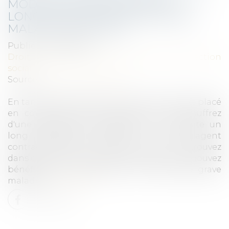
MODALITÉS DES CONGÉS DE
LONGUE MALADIE ET DE GRAVE
MALADIE ÉVOLUENT
Publié le :
11/09/2024
Droit du travail - Salariés
/
Droit de la protection
sociale
Source :
www.service-public.fr
En tant que fonctionnaire, vous pouvez être placé
en congé de longue maladie si vous souffrez
d'une pathologie invalidante qui nécessite un
long traitement. Lorsque, en tant qu’agent
contractuel de droit public, vous vous trouvez
dans cette même situation médicale, vous pouvez
bénéficier sous conditions d’un congé de grave
maladie...
Lire la suite