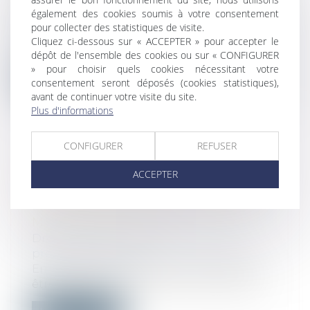
Droit de la consommation
/
Conformité
également des cookies soumis à votre consentement
des biens et services
pour collecter des statistiques de visite.
Dans une foire aux questions, la DGCCRF
Cliquez ci-dessous sur « ACCEPTER » pour accepter le
apporte des précisions sur les modali...
dépôt de l'ensemble des cookies ou sur « CONFIGURER
» pour choisir quels cookies nécessitant votre
Lire la suite
consentement seront déposés (cookies statistiques),
avant de continuer votre visite du site.
Plus d'informations
CONFIGURER
REFUSER
FONCTION PUBLIQUE D’ÉTAT : LES
ACCEPTER
MODALITÉS DES CONGÉS DE
LONGUE MALADIE ET DE GRAVE
MALADIE ÉVOLUENT
Droit du travail - Salariés
/
Droit de la
protection sociale
En tant que fonctionnaire, vous pouvez
être placé en congé de longue maladie...