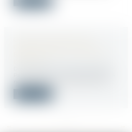
Lire la suite
CONDITION SUSPENSIVE ET
COMPORTEMENT FAUTIF DU
BÉNÉFICIAIRE DE LA PROMESSE
DE VENTE
Droit immobilier
/
Droit de la propriété
Par signature d’un acte authentique le 14
novembre 2019, une société prometta...
Lire la suite
<<
<
...
147
148
149
150
151
152
153
...
>
>>