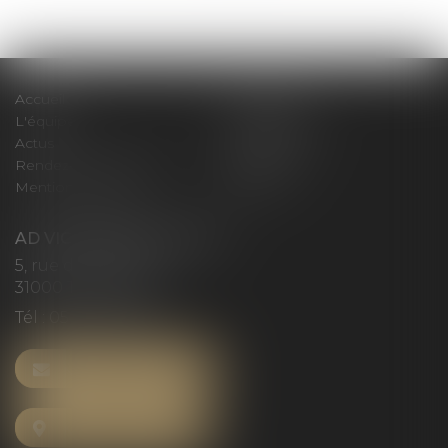
>>
Accueil
Le cabinet
L'équipe
Compétences
Actus
Honoraires
Rendez-vous privilège
Plan du site
Mentions légales
Articles
AD VICTORIAS AVOCATS
5, rue du Prieuré
31000 TOULOUSE
Tél :
05 61 52 23 42
NOUS CONTACTER
NOUS LOCALISER