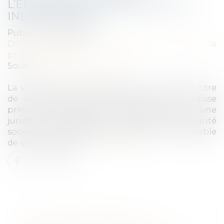
L’EMPLOYEUR : INDEMNISATION
INDÉPENDANTE
Publié le :
03/06/2024
Droit du travail - Employeurs
/
Droit de la
protection sociale
Source :
www.actu-juridique.fr
La victime d’un accident pris en charge au titre
de la législation professionnelle par la caisse
primaire d’assurance maladie saisit une
juridiction chargée du contentieux de la sécurité
sociale en reconnaissance de la faute inexcusable
de son employeur...
Lire la suite
FAUTE INEXCUSABLE DE