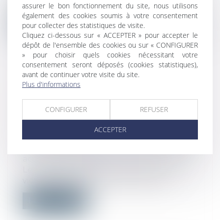
public l'avis rendu par le Conseil d’État...
assurer le bon fonctionnement du site, nous utilisons
également des cookies soumis à votre consentement
Lire la suite
pour collecter des statistiques de visite.
Cliquez ci-dessous sur « ACCEPTER » pour accepter le
dépôt de l'ensemble des cookies ou sur « CONFIGURER
» pour choisir quels cookies nécessitant votre
consentement seront déposés (cookies statistiques),
avant de continuer votre visite du site.
Plus d'informations
RAPPELS DES OBLIGATIONS DE
L’EMPLOYEUR DANS LE CADRE
CONFIGURER
REFUSER
D’UN LICENCIEMENT POUR
INAPTITUDE D’UN SALARIÉ À LA
ACCEPTER
SUITE D’UN ACCIDENT DE TRAVAIL
Droit du travail - Salariés
/
Responsabilité
accident du travail
Les règles protectrices applicables aux
victimes d'un accident du travail ou...
Lire la suite