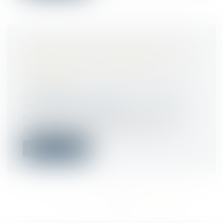
VERSEMENT DE L'INTÉRESSEMENT
ET DE LA PARTICIPATION :
N'OUBLIEZ PAS D'INFORMER VOS
SALARIÉS !
Droit du travail - Employeurs
/
Relation
individuelles au travail
Après la clôture de chaque exercice, une
information doit être délivrée indiv...
Lire la suite
<<
<
...
175
176
177
178
179
180
181
...
>