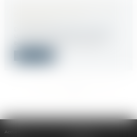
DÉSPÉCIALISATION EN COURS DE
BAIL ET LOYER DU BAIL
RENOUVELÉ
Droit commercial
/
Baux commerciaux
Une société cessionnaire d’un droit au
bail signifie aux bailleurs la cession...
Lire la suite
<<
<
...
308
309
310
311
312
313
314
...
>
>>
Accueil
Le cabinet