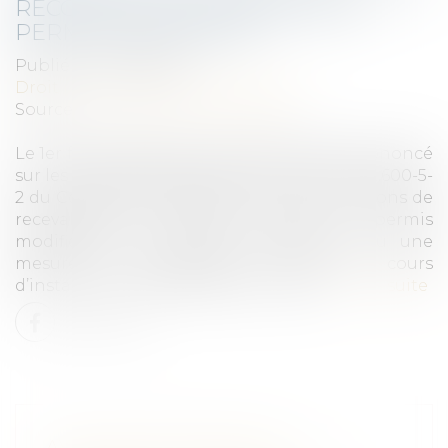
RECOURS À L’ENCONTRE D’UN
PERMIS MODIFICATIF
Publié le :
02/03/2023
Droit public
/
Droit de l'urbanisme
Source :
www.lemag-juridique.com
Le 1er février 2023, le Conseil d’État s’est prononcé
sur les modalités d’application de l’article L.600-5-
2 du Code de l’urbanisme et sur les conditions de
recevabilité du recours contre un permis
modificatif, une décision modificative ou une
mesure de régularisation, formé en cours
d’instance contre la décision initiale...
Lire la suite
AVIS DES DÉLÉGUÉS DU