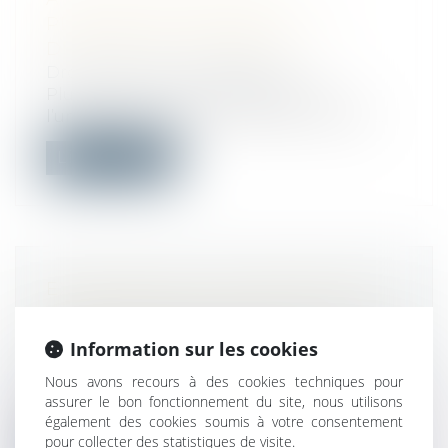
PERSONNEL, PRÉALABLE À LA
DÉCISION DE LICENCIER
Droit du travail - Employeurs
Plus qu’une institution garante de
l’unification et du contrôle de l’interpré...
Lire la suite
EXTENSION DE LA RECEVABILITÉ
DU RECOURS À L’ENCONTRE D’UN
PERMIS MODIFICATIF
Information sur les cookies
Droit public
/
Droit de l'urbanisme
Nous avons recours à des cookies techniques pour
Le 1er février 2023, le Conseil d’État s’est
assurer le bon fonctionnement du site, nous utilisons
prononcé sur les modalités d’app...
également des cookies soumis à votre consentement
pour collecter des statistiques de visite.
Lire la suite