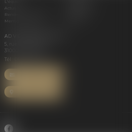
L'équipe
Compétences
Actus
Honoraires
Rendez-vous privilège
Plan du site
Mentions légales
Articles
AD VICTORIAS AVOCATS
5, rue du Prieuré
31000 TOULOUSE
Tél :
05 61 52 23 42
NOUS CONTACTER
NOUS LOCALISER