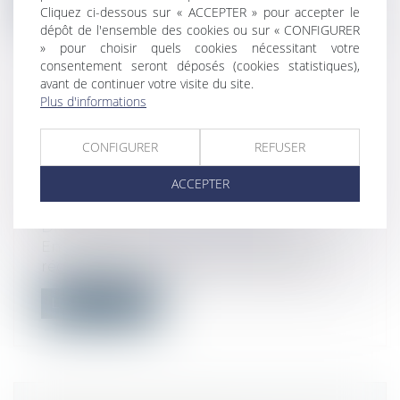
Cliquez ci-dessous sur « ACCEPTER » pour accepter le
dépôt de l'ensemble des cookies ou sur « CONFIGURER
» pour choisir quels cookies nécessitant votre
consentement seront déposés (cookies statistiques),
avant de continuer votre visite du site.
Plus d'informations
RESPONSABILITÉ DE LA COMMUNE
: PAS D’OBLIGATION COMMUNALE
CONFIGURER
REFUSER
DE SE DOTER D’UN RÉSEAU
D’ÉCOULEMENT DES EAUX
ACCEPTER
PLUVIALES
Droit public
/
Droit administratif
En l’espèce, en raison d’inondations
régulières d’eaux de pluie, un agriculte...
Lire la suite