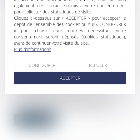
également des cookies soumis à votre consentement
pour collecter des statistiques de visite.
Cliquez ci-dessous sur « ACCEPTER » pour accepter le
dépôt de l'ensemble des cookies ou sur « CONFIGURER
» pour choisir quels cookies nécessitant votre
REPRISE D’ACTIFS APPARTENANT
consentement seront déposés (cookies statistiques),
À LUDENDO (LA GRANDE RÉCRÉ)
avant de continuer votre visite du site.
PAR LE GROUPE JOUÉCLUB :
Plus d'informations
L’AUTORITÉ AUTORISE
L’OPÉRATION SOUS RÉSERVE
CONFIGURER
REFUSER
D’ENGAGEMENTS PORTANT SUR 6
ACCEPTER
MAGASINS
Droit commercial
/
Droit de la
concurrence
Le 15 mai 2023, le groupe JouéClub, a
notifié à l’Autorité de la concurrence...
Lire la suite