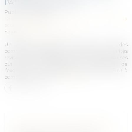
PATRONALES EN ZFRR
Publié le :
08/07/2024
Droit du travail - Employeurs
/
Droit de la
protection sociale
Source :
efl.businesscomm.fr
Un arrêté du 19-6-2024 a publié la liste des
communes classées en zones france ruralités
revitalisation (ZFRR) permettant aux entreprises
qui y sont implantées de bénéficier de
l’exonération de cotisations patronales ZFRR à
compter du 1-7-2024...
Lire la suite
SALARIÉ ET DÉPUTÉ : QUELLES