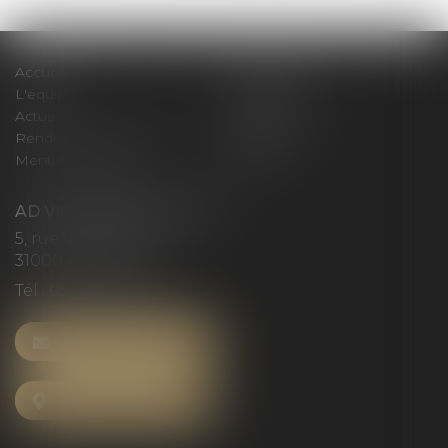
Accueil
Le cabinet
L'équipe
Compétences
Actus
Honoraires
Rendez-vous privilège
Plan du site
Mentions légales
Articles
AD VICTORIAS AVOCATS
5, rue du Prieuré
31000 TOULOUSE
Tél :
05 61 52 23 42
NOUS CONTACTER
NOUS LOCALISER