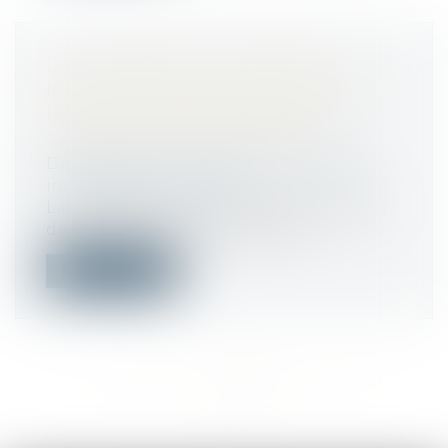
LICENCIEMENT ÉCONOMIQUE :
ILLUSTRATION DE L’OBLIGATION
LÉGALE D’INFORMATION DU
SALARIÉ PAR L’EMPLOYEUR
Droit du travail - Employeurs
/
Relation
individuelles au travail
La rupture du contrat de travail résultant
de l'acceptation par le salarié d'...
Lire la suite
<<
<
...
165
166
167
168
169
170
171
...
>
>>