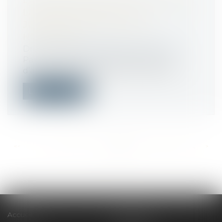
EXIGIBILITÉ DES LOYERS PENDANT
LA CRISE SANITAIRE : LA
JURISPRUDENCE ENCORE
HÉSITANTE
Droit commercial
/
Baux commerciaux
Par un arrêt du 4 février 2021, la Cour
d’appel de Paris s’est prononcée, pou...
Lire la suite
<<
<
...
493
494
495
496
497
498
499
...
>
>>
Accueil
Le cabinet