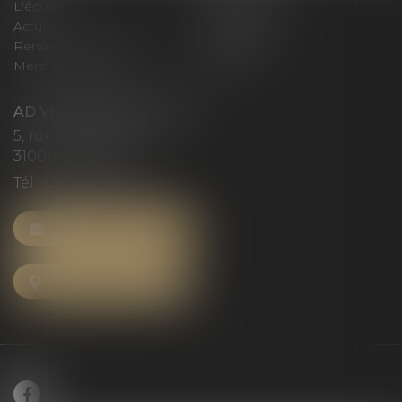
L'équipe
Compétences
Actus
Honoraires
Rendez-vous privilège
Plan du site
Mentions légales
Articles
AD VICTORIAS AVOCATS
5, rue du Prieuré
31000 TOULOUSE
Tél :
05 61 52 23 42
NOUS CONTACTER
NOUS LOCALISER