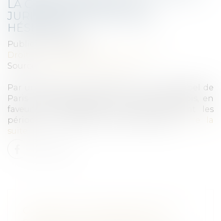
LA CRISE SANITAIRE : LA
JURISPRUDENCE ENCORE
HÉSITANTE
Publié le :
31/03/2021
Droit commercial
/
Baux commerciaux
Source :
droit-des-affaires.efe.fr
Par un arrêt du 4 février 2021, la Cour d’appel de
Paris s’est prononcée, pour la première fois, en
faveur de l’exigibilité des loyers pendant les
périodes de fermeture administrative...
Lire la
suite
COMMENT COMPTABILISER LES