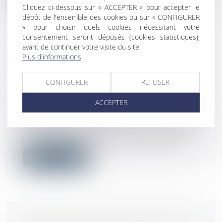
Cliquez ci-dessous sur « ACCEPTER » pour accepter le
dépôt de l'ensemble des cookies ou sur « CONFIGURER
» pour choisir quels cookies nécessitant votre
consentement seront déposés (cookies statistiques),
avant de continuer votre visite du site.
MÉMOIRE EN RÉCLAMATION AU
Plus d'informations
CAS D’ABSENCE DE COMMANDE
PAR L’ACHETEUR : ATTENTION AU
CONFIGURER
REFUSER
FORMALISME À RESPECTER !
ACCEPTER
Droit public
/
Droit de la commande
publique
Mémoire en réclamation au cas d’absence
de commande par l’acheteur : attentio...
Lire la suite