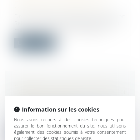
PÉNALITÉS DE RETARD SUR
MARCHÉS DE CONSTRUCTION ?
Droit immobilier
/
Droit de la construction
Selon la CNCC, les pénalités de retard sur
marchés de construction devraient...
Lire la suite
URBANISME : UNE ANTENNE DE
TÉLÉPHONIE MOBILE N’EST PAS UN
OUVRAGE PUBLIC
Droit public
/
Droit de l'urbanisme
Information sur les cookies
En l’espèce, un riverain attaque l’arrêté du
Nous avons recours à des cookies techniques pour
maire de non-opposition à la déc...
assurer le bon fonctionnement du site, nous utilisons
également des cookies soumis à votre consentement
Lire la suite
pour collecter des statistiques de visite.