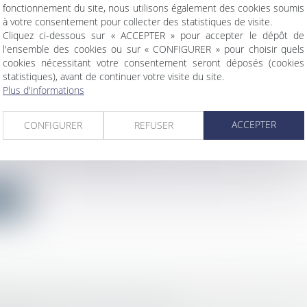
fonctionnement du site, nous utilisons également des cookies soumis
ite
à votre consentement pour collecter des statistiques de visite.
Cliquez ci-dessous sur « ACCEPTER » pour accepter le dépôt de
l'ensemble des cookies ou sur « CONFIGURER » pour choisir quels
cookies nécessitant votre consentement seront déposés (cookies
statistiques), avant de continuer votre visite du site.
Plus d'informations
E CONSTRUIRE : LA NOTION D'ATTEINTE AU
ACCEPTER
S NATURELS OU URBAINS
CONFIGURER
REFUSER
c
/
Droit de l'urbanisme
ision Société Cogédim Grand Lyon et Ville de Lyon en
ite
TÉ PUBLIÉ POUR LA RÉGLEMENTATION «TERT
bilier
/
Droit de la construction