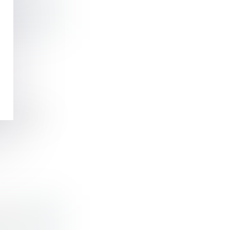
X
 date du 13
IAIRE»