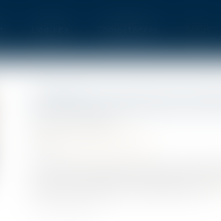
t
L'équipe
Compétences
Actus
ÉPIDÉMIE DE COVID-19 ET ADA
MATIÈRE DE NÉGOCIATION CO
Publié le :
19/05/2020
Droit du travail - Employeurs
Source :
www.editions-tissot.fr
Pour les accords collectifs conclus jusqu’à l’e
fin de l’état d’urgence, les délais de la négo
rapport à ce que prévoit le Code du travail...
Lir