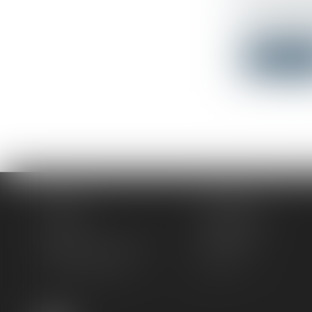
La nouvelle
consommati
Lire la su
Accueil
Le cabinet
L'équipe
Compétences
Actus
Honoraires
Rendez-vous privilège
Plan du site
Mentions légales
Articles