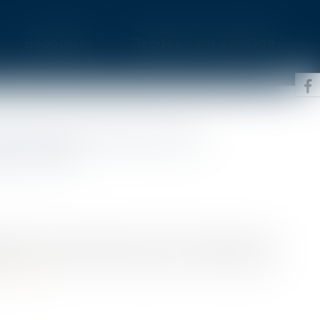
Honoraires
Rendez-vous privilège
PTATION DES DÉLAIS EN
LLECTIVE
xpiration d'une durée d’un mois à compter de la
ciation et de leur conclusion sont réduits par
e la suite