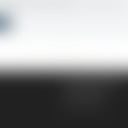
 réglementation destinée à assurer la réduction des
ons...
ite
<<
<
...
582
583
584
585
586
587
588
...
>
>>
AD VICTORIAS AVOCATS
5, rue du Prieuré
31000 TOULOUSE
Tél :
05 61 52 23 42