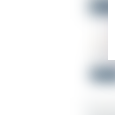
Lire la su
PERMIS D
PAYSAGE
Droit publi
Par une déc
ma...
Lire la su
UN ARRÊ
Droit immo