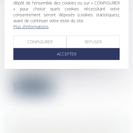
dépôt de l'ensemble des cookies ou sur « CONFIGURER
» pour choisir quels cookies nécessitant votre
consentement seront déposés (cookies statistiques),
avant de continuer votre visite du site.
L'ACTION EN PAIEMENT DU PRÊT
Plus d'informations
D'UN PROFESSIONNEL À UN
CONSOMMATEUR SE PRESCRIT
CONFIGURER
REFUSER
TOUJOURS PAR DEUX ANS
ACCEPTER
Droit de la consommation
L'action en paiement exercée par une
banque contre des particuliers
emprunteu...
Lire la suite
CLIMAT ET RÉSILIENCE : L'ÉROSION