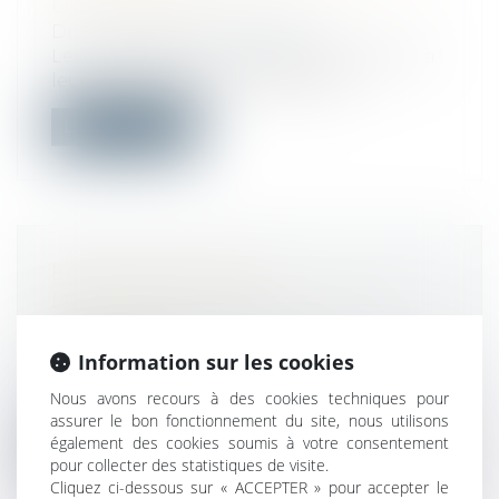
LES SALARIÉS
Droit du travail - Employeurs
Les entreprises devront bientôt assurer à
leurs salariés une sensibilisation...
Lire la suite
ENTRETIEN ANNUEL
D'ÉVALUATION : DÉFINITION,
OBLIGATION
Droit du travail - Salariés
Information sur les cookies
L’entretien annuel d’évaluation est une
Nous avons recours à des cookies techniques pour
procédure facultative qu’une entrepri...
assurer le bon fonctionnement du site, nous utilisons
également des cookies soumis à votre consentement
Lire la suite
pour collecter des statistiques de visite.
Cliquez ci-dessous sur « ACCEPTER » pour accepter le