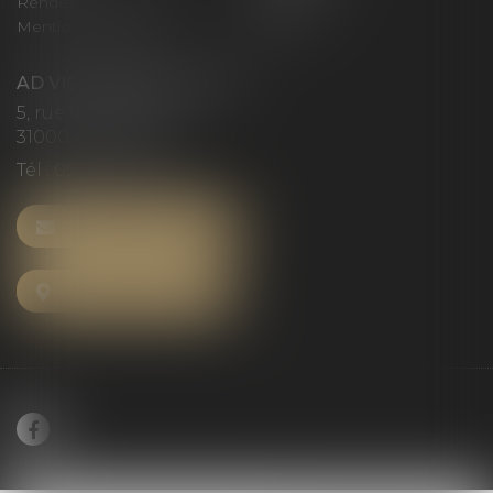
Rendez-vous privilège
Plan du site
Mentions légales
Articles
AD VICTORIAS AVOCATS
5, rue du Prieuré
31000 TOULOUSE
Tél :
05 61 52 23 42
NOUS CONTACTER
NOUS LOCALISER