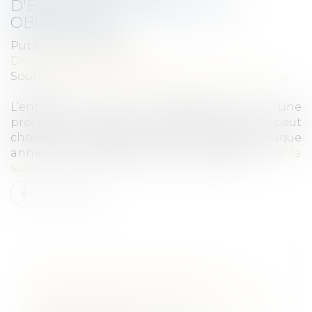
D'ÉVALUATION : DÉFINITION,
OBLIGATION
Publié le :
02/08/2021
Droit du travail - Salariés
Source :
droit-finances.commentcamarche.com
L’entretien annuel d’évaluation est une
procédure facultative qu’une entreprise peut
choisir de mettre en œuvre afin d’évaluer chaque
année les compétences de ses salariés...
Lire la
suite
VERS UNE FORMATION AUX
GESTES QUI SAUVENT POUR TOUS