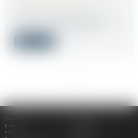
CÔTIÈRE, CHARGE LOCALE POUR
PHÉNOMÈNE MONDIAL
Droit public
/
Droit de l'urbanisme
La future loi Climat et résilience transfère
aux communes littorales les plus...
Lire la suite
<<
<
...
457
458
459
460
461
462
463
...
>
>>
Accueil
Le cabinet
L'équipe
Compétences
Actus
Honoraires