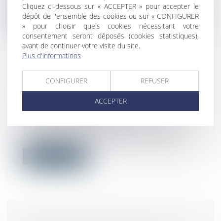
Cliquez ci-dessous sur « ACCEPTER » pour accepter le
Lire la suite
dépôt de l'ensemble des cookies ou sur « CONFIGURER
» pour choisir quels cookies nécessitant votre
consentement seront déposés (cookies statistiques),
avant de continuer votre visite du site.
Plus d'informations
L’AUTORISATION DE DÉJEUNER
CONFIGURER
REFUSER
À SON BUREAU PROLONGÉE
ACCEPTER
JUSQU’EN AVRIL
Droit du travail - Salariés
La pratique était déjà entrée dans les
habitudes des salariés depuis le début...
Lire la suite