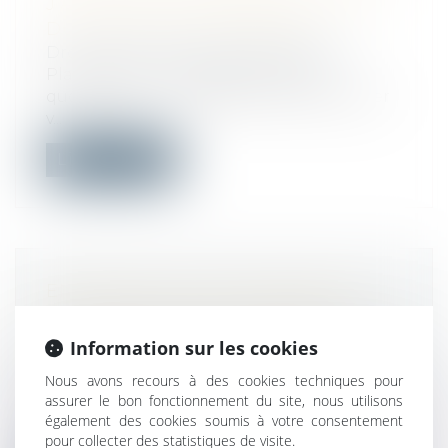
J’AIMERAIS RÉCUPÉRER À LA FIN
DU BAIL. EST CE POSSIBLE ?
Droit immobilier
/
Baux d'habitation
Placements, immobilier, droit, vie
quotidienne… La rédaction du Particulier
v...
Lire la suite
ENQUÊTES DE CONCURRENCE :
L’ENTREPRISE EST RESPONSABLE
DES FAITS D’OBSTRUCTION
Information sur les cookies
COMMIS PAR UN SALARIÉ
Nous avons recours à des cookies techniques pour
Droit du travail - Employeurs
assurer le bon fonctionnement du site, nous utilisons
Un fait d’obstruction à une enquête de
également des cookies soumis à votre consentement
concurrence ou à l’instruction commis...
pour collecter des statistiques de visite.