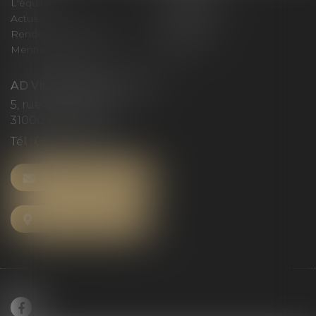
L'équipe
Compétences
Actus
Honoraires
Rendez-vous privilège
Plan du site
Mentions légales
Articles
AD VICTORIAS AVOCATS
5, rue du Prieuré
31000 TOULOUSE
Tél :
05 61 52 23 42
NOUS CONTACTER
NOUS LOCALISER