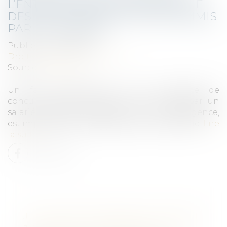
L’ENTREPRISE EST RESPONSABLE
DES FAITS D’OBSTRUCTION COMMIS
PAR UN SALARIÉ
Publié le :
01/02/2022
Droit du travail - Employeurs
Source :
www.efl.fr
Un fait d’obstruction à une enquête de
concurrence ou à l’instruction commis par un
salarié, intentionnellement ou par négligence,
est imputable à l’entreprise dont il fait partie.
Lire
la suite
J’AI ACHETÉ UN BIEN OCCUPÉ QUE