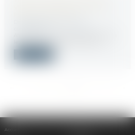
VENTE À DISTANCE DE LIVRES :
VERS UN TARIF PLANCHER DES
FRAIS DE LIVRAISON
Droit commercial
/
Droit de la
concurrence
Afin d’instaurer davantage d’équité entre
les plateformes de vente en ligne e...
Lire la suite
<<
<
...
408
409
410
411
412
413
414
...
>
>>
Accueil
Le cabinet