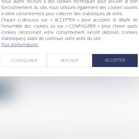
Nous avons recours à des cookies techniques pour assurer le bon
fonctionnement du site, nous utilisons également des cookies soumis
ite
à votre consentement pour collecter des statistiques de visite.
Cliquez ci-dessous sur « ACCEPTER » pour accepter le dépôt de
l'ensemble des cookies ou sur « CONFIGURER » pour choisir quels
cookies nécessitant votre consentement seront déposés (cookies
statistiques), avant de continuer votre visite du site.
Plus d'informations
PERSONNELLES : LE SALARIÉ PEUT EXIGER 
MAILS PROFESSIONNELS
ACCEPTER
CONFIGURER
REFUSER
vail - Salariés
/
Relation individuelles au travail
êt rendu le 18 juin 2025, la Cour de cassation confirme
ite
DU SYNDICAT : LA LISTE DES INFORMATION