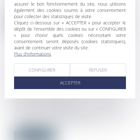
Dans une affaire portée devant la Cour de
assurer le bon fonctionnement du site, nous utilisons
également des cookies soumis à votre consentement
cassation le 8 novembre dernier, un...
pour collecter des statistiques de visite.
Cliquez ci-dessous sur « ACCEPTER » pour accepter le
Lire la suite
dépôt de l'ensemble des cookies ou sur « CONFIGURER
» pour choisir quels cookies nécessitant votre
consentement seront déposés (cookies statistiques),
avant de continuer votre visite du site.
Plus d'informations
CONTRATS CONCLUS HORS
CONFIGURER
REFUSER
ÉTABLISSEMENT : ATTENTION À
BIEN COMMUNIQUER LE PRIX DU
ACCEPTER
BIEN OU DU SERVICE AU
CONSOMMATEUR !
Droit de la consommation
/
Contrats et
garanties commerciales
Dans une affaire portée devant la Cour de
cassation le 8 novembre dernier, un...
Lire la suite