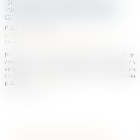
DÉTERMINATION DE L’AVANTAGE
INDU DANS L’ATTRIBUTION D’UN
CONTRAT DE MARCHÉ PUBLIC
Publié le :
30/11/2023
Droit public
/
Droit de la commande publique
Source :
www.lemag-juridique.com
Par un arrêt du 15 novembre 2023, la Cour de
cassation se penche sur une demande en
annulation d’une procédure de mise en
concurrence dans le cadre de la commande
publique...
Lire la suite
ÉGALITÉ DES CANDIDATS ET