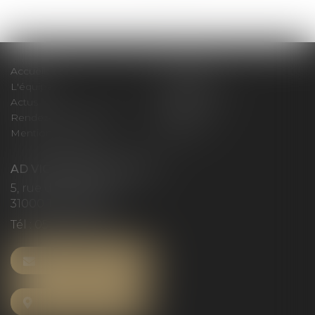
>>
Accueil
Le cabinet
L'équipe
Compétences
Actus
Honoraires
Rendez-vous privilège
Plan du site
Mentions légales
Articles
AD VICTORIAS AVOCATS
5, rue du Prieuré
31000 TOULOUSE
Tél :
05 61 52 23 42
NOUS CONTACTER
NOUS LOCALISER