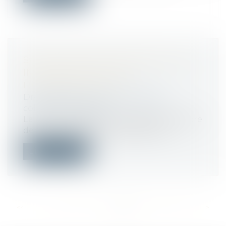
SALARIÉ PROTÉGÉ RÉINTÉGRÉ ET
INDEMNISATION POUR
LICENCIEMENT NUL
Droit du travail - Salariés
/
Relation
collectives au travail
La Cour de cassation a jugé le 8 novembre
dernier que le salarié protégé dont...
Lire la suite
<<
<
...
226
227
228
229
230
231
232
...
>