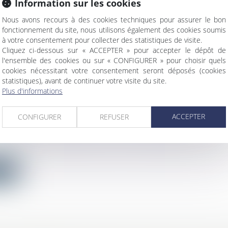
Information sur les cookies
t unique d'évaluation des risques professionnels (D
Nous avons recours à des cookies techniques pour assurer le bon
fonctionnement du site, nous utilisons également des cookies soumis
ite
à votre consentement pour collecter des statistiques de visite.
Cliquez ci-dessous sur « ACCEPTER » pour accepter le dépôt de
l'ensemble des cookies ou sur « CONFIGURER » pour choisir quels
cookies nécessitant votre consentement seront déposés (cookies
statistiques), avant de continuer votre visite du site.
Plus d'informations
E LA DISCRIMINATION ET ÉTENDUE DE L’OF
ACCEPTER
CONFIGURER
REFUSER
vail - Salariés
/
Relation individuelles au travail
êt du 14 novembre 2024, la Cour de cassation rappell
ite