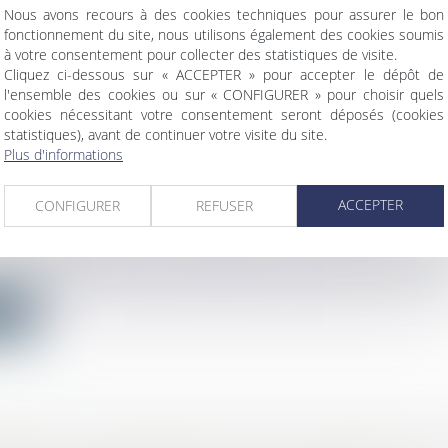
 divers manquements de la locataire à ses obligation
Nous avons recours à des cookies techniques pour assurer le bon
...
fonctionnement du site, nous utilisons également des cookies soumis
à votre consentement pour collecter des statistiques de visite.
ite
Cliquez ci-dessous sur « ACCEPTER » pour accepter le dépôt de
l'ensemble des cookies ou sur « CONFIGURER » pour choisir quels
cookies nécessitant votre consentement seront déposés (cookies
statistiques), avant de continuer votre visite du site.
Plus d'informations
EAU CONCERNANT LA DÉCLARATION D’UN 
ACCEPTER
CONFIGURER
REFUSER
AIL
avail - Employeurs
/
Responsabilité accident du travail
 d’une publication, le site Ameli.fr confirme que les ent
ite
EMENT DU SALARIÉ INAPTE ET NOTION DE 