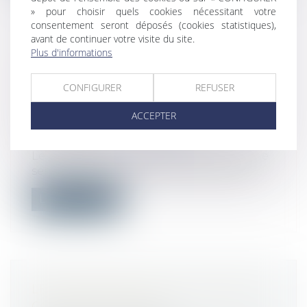
» pour choisir quels cookies nécessitant votre
consentement seront déposés (cookies statistiques),
avant de continuer votre visite du site.
Plus d'informations
LA COUR D'APPEL CONFIRME LE
JUGEMENT CONTRAIGNANT
CONFIGURER
REFUSER
AMAZON À RÉDUIRE SES
ACTIVITÉS AUX PRODUITS
ACCEPTER
ESSENTIELS
Droit du travail - Employeurs
Le géant du e-commerce prolonge d’une
semaine la fermeture de ses centres de...
Lire la suite
LES AVANTAGES DE LA RUPTURE
CONVENTIONNELLE