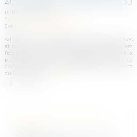
AUX PRÉFETS : LE DÉCRET EST PARU
Publié le :
13/05/2020
Droit public
/
Droit administratif
Source :
www.vie-publique.fr
Adapter l’action publique aux situations locales
et simplifier les démarches administratives, c’est
l’objectif du droit de dérogation reconnu aux
préfets. Après deux ans d’expérimentation, ce
droit est étendu à tout le territoire par un décret
du 8 avril 2020...
Lire la suite
RÉGIME SOCIAL DE L'ACTIVITÉ
PARTIELLE