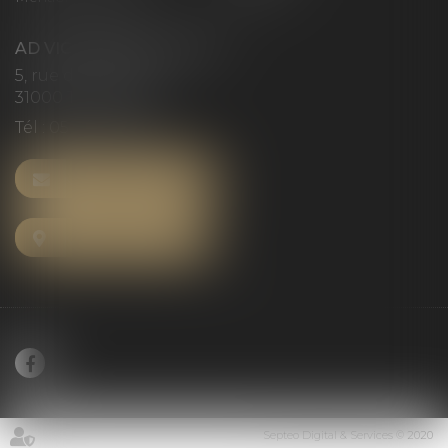
AD VICTORIAS AVOCATS
5, rue du Prieuré
31000 TOULOUSE
Tél :
05 61 52 23 42
NOUS CONTACTER
NOUS LOCALISER
Septeo Digital & Services © 2020