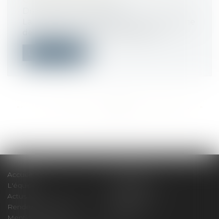
Droit du travail - Salariés
La rupture conventionnelle est une forme
de rupture du contrat de travail. El...
Lire la suite
<<
<
...
583
584
585
586
587
588
589
...
>
>>
Accueil
Le cabinet
L'équipe
Compétences
Actus
Honoraires
Rendez-vous privilège
Plan du site
Mentions légales
Articles