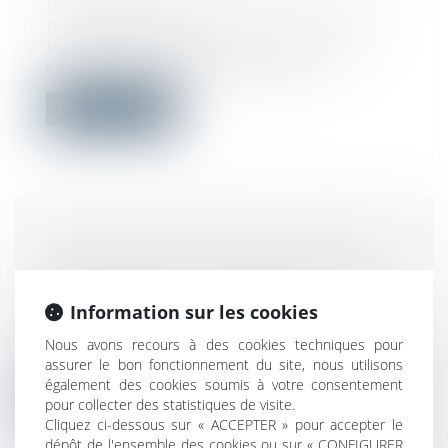
Droit du travail - Employeurs
/
Droit de la
protection sociale
L’indemnité d’activité partielle est, sauf
cas particuliers, exonérée de coti...
Lire la suite
DROIT DE DÉROGATION RECONNU
AUX PRÉFETS : LE DÉCRET EST
PARU
Information sur les cookies
Droit public
/
Droit administratif
Adapter l’action publique aux situations
Nous avons recours à des cookies techniques pour
locales et simplifier les démarches...
assurer le bon fonctionnement du site, nous utilisons
également des cookies soumis à votre consentement
Lire la suite
pour collecter des statistiques de visite.
Cliquez ci-dessous sur « ACCEPTER » pour accepter le
dépôt de l'ensemble des cookies ou sur « CONFIGURER