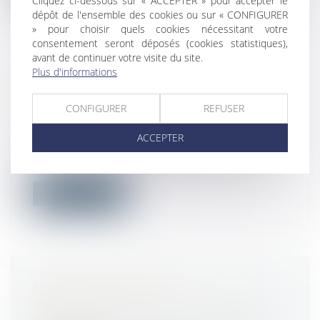
Cliquez ci-dessous sur « ACCEPTER » pour accepter le
dépôt de l'ensemble des cookies ou sur « CONFIGURER
» pour choisir quels cookies nécessitant votre
consentement seront déposés (cookies statistiques),
avant de continuer votre visite du site.
Plus d'informations
DPE : MISE EN ŒUVRE DES
MESURES DESTINÉES À PALLIER
CONFIGURER
REFUSER
LES ANOMALIES ET OPPOSABILITÉ
Droit immobilier
/
Droit de la propriété
ACCEPTER
À la suite de diverses anomalies portant
sur les diagnostics de performance é...
Lire la suite
MODULATION DE LA
CONTRIBUTION D’ASSURANCE