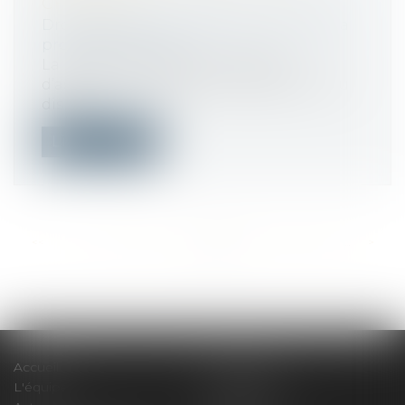
CHÔMAGE
Droit du travail - Employeurs
/
Droit de la
protection sociale
La notification des taux modulés
d’assurance chômage, en application du
dispo...
Lire la suite
<<
<
...
360
361
362
363
364
365
366
...
>
>>
Accueil
Le cabinet
L'équipe
Compétences