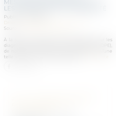
MESURES DESTINÉES À PALLIER
LES ANOMALIES ET OPPOSABILITÉ
Publié le :
20/07/2022
Droit immobilier
/
Droit de la propriété
Source :
www.labase-lextenso.fr
À la suite de diverses anomalies portant sur les
diagnostics de performance énergétique (DPE),
de nouvelles mesures ont été prises afin qu’une
telle situation ne se reproduise pas...
Lire la suite
2021 : UNE ANNÉE DE RECORDS
POUR L’AUTORITÉ DE LA
CONCURRENCE