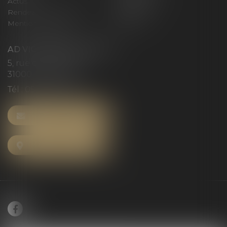
Actus
Honoraires
Rendez-vous privilège
Plan du site
Mentions légales
Articles
AD VICTORIAS AVOCATS
5, rue du Prieuré
31000 TOULOUSE
Tél :
05 61 52 23 42
NOUS CONTACTER
NOUS LOCALISER