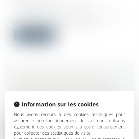
Droit commercial
/
Droit de la
concurrence
Hier, l’Autorité de la concurrence a rendu
public son bilan d’activité pour l...
Lire la suite
UN DÉCRET SUR LE DROIT DE
SURPLOMB POUR L'ISOLATION
THERMIQUE PAR L'EXTÉRIEUR
D'UN BÂTIMENT
Information sur les cookies
Droit immobilier
/
Droit de la construction
L’article 172 de la loi n° 2021-1104 du 22 août
Nous avons recours à des cookies techniques pour
2021 portant lutte contre le...
assurer le bon fonctionnement du site, nous utilisons
également des cookies soumis à votre consentement
pour collecter des statistiques de visite.
Lire la suite