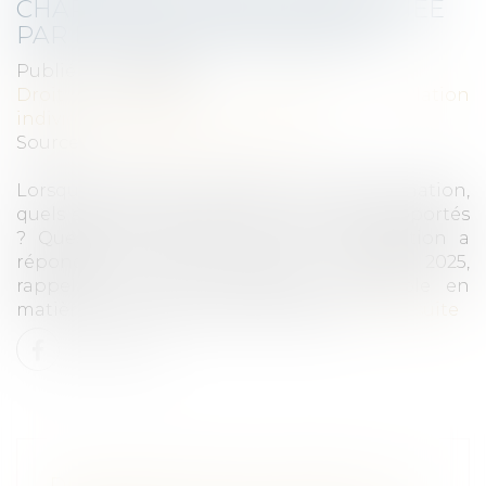
CHARGE DE LA PREUVE CLARIFIÉE
PAR LA COUR DE CASSATION
Publié le :
19/02/2025
Droit du travail - Employeurs
/
Relation
individuelles au travail
Source :
www.lemag-juridique.com
Lorsqu’un salarié invoque une discrimination,
quels éléments de preuve doivent être rapportés
? Question à laquelle la Cour de cassation a
répondu dans un arrêt du 5 février 2025,
rappelant le cadre probatoire applicable en
matière de discrimination au travail...
Lire la suite
DISCRIMINATION AU TRAVAIL : LA