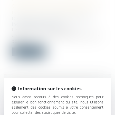
CHARGE DE LA PREUVE CLARIFIÉE
PAR LA COUR DE CASSATION
Droit du travail - Employeurs
/
Relation
individuelles au travail
Lorsqu’un salarié invoque une
discrimination, quels éléments de preuve
doiven...
Lire la suite
COMBIEN DE JOURS DE CARENCE
Information sur les cookies
EN CAS D’ARRÊT MALADIE ?
Nous avons recours à des cookies techniques pour
Droit du travail - Salariés
/
Droit de la
assurer le bon fonctionnement du site, nous utilisons
protection sociale
également des cookies soumis à votre consentement
Sauf exceptions, toute personne en arrêt
pour collecter des statistiques de visite.
de travail touche des indemnités jou...