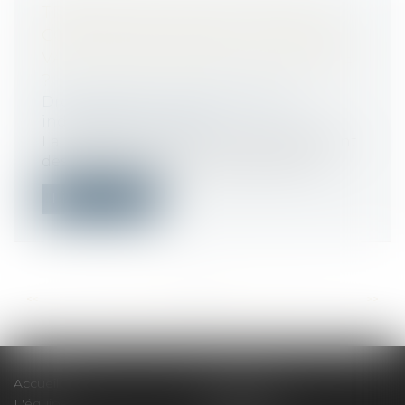
TRANSACTION ET RUPTURE DU
CONTRAT DE TRAVAIL : JUSQU'OÙ
VA LA RENONCIATION DU SALARIÉ
?
Droit du travail - Salariés
/
Relation
individuelles au travail
La transaction est un mode de règlement
des litiges qui permet aux parties de...
Lire la suite
<<
<
...
96
97
98
99
100
101
102
...
>
>>
Accueil
Le cabinet
L'équipe
Compétences