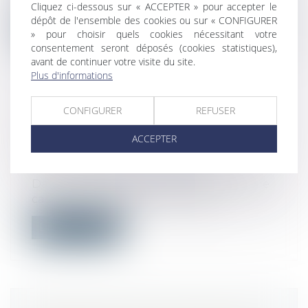
Cliquez ci-dessous sur « ACCEPTER » pour accepter le
dépôt de l'ensemble des cookies ou sur « CONFIGURER
Lire la suite
» pour choisir quels cookies nécessitant votre
consentement seront déposés (cookies statistiques),
avant de continuer votre visite du site.
Plus d'informations
CONFIGURER
REFUSER
TRAVAUX EN COPROPRIÉTÉ :
QUELLE ASSEMBLÉE DOIT
ACCEPTER
DÉCIDER ?
Droit immobilier
/
Copropriété
Dans un arrêt du 6 février 2025, la Cour de
cassation a rappelé le principe s...
Lire la suite