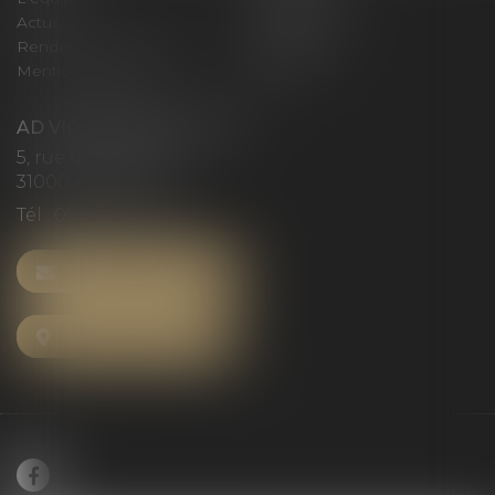
Actus
Honoraires
Rendez-vous privilège
Plan du site
Mentions légales
Articles
AD VICTORIAS AVOCATS
5, rue du Prieuré
31000 TOULOUSE
Tél :
05 61 52 23 42
NOUS CONTACTER
NOUS LOCALISER