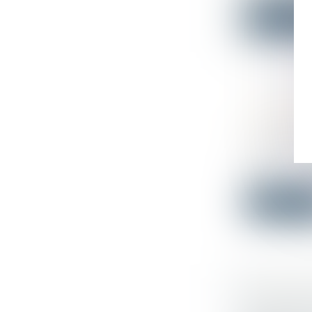
Lire la su
LA DIREC
PRÉSENT
Droit publi
La Directio
une...
Lire la su
L’AMBIGU
Droit du tra