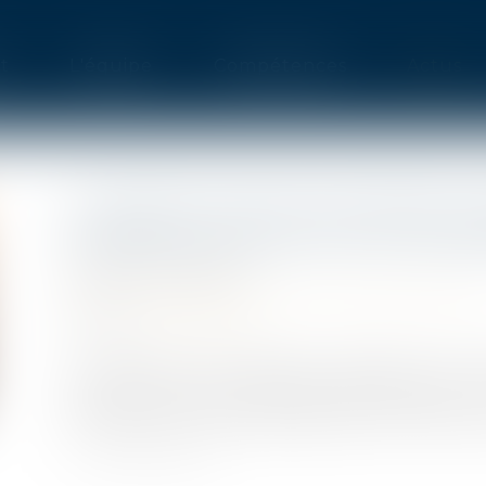
t
L'équipe
Compétences
Actus
LA DIRECTION DES AFFAIRES J
PRÉSENTE SON ACTIVITÉ COM
Publié le :
12/05/2021
Droit public
/
Droit de la commande publique
Source :
www.weka.fr
La Direction des Affaires juridiques du m
importante de son rapport d’activité 2020 à l
relatifs à la commande publique en relation ave