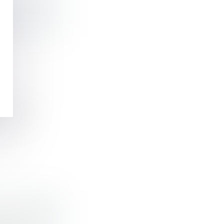
0
consacre
PTITUDE ?