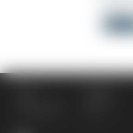
Le fait qu
travail e...
Lire la su
Accueil
Le cabinet
L'équipe
Compétences
Actus
Honoraires
Rendez-vous privilège
Plan du site
Mentions légales
Articles