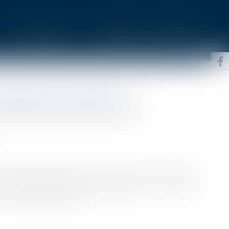
Honoraires
Rendez-vous privilège
URIDIQUES DE BERCY
MANDE PUBLIQUE 2020
inistère de l’Économie consacre une partie
a mobilisation de la direction sur les sujets
c la crise sanitaire...
Lire la suite