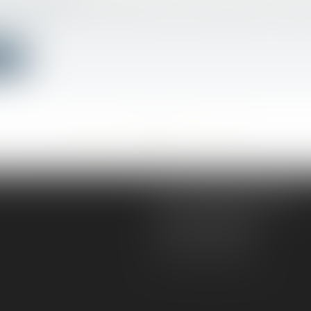
e les mesures d’aménagement préconisées par le méd
ite
<<
<
...
481
482
483
484
485
486
487
...
>
>>
AD VICTORIAS AVOCATS
5, rue du Prieuré
31000 TOULOUSE
Tél :
05 61 52 23 42