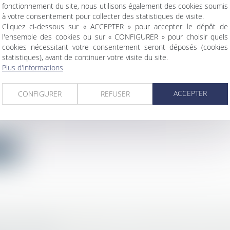
fonctionnement du site, nous utilisons également des cookies soumis
ite
à votre consentement pour collecter des statistiques de visite.
Cliquez ci-dessous sur « ACCEPTER » pour accepter le dépôt de
l'ensemble des cookies ou sur « CONFIGURER » pour choisir quels
cookies nécessitant votre consentement seront déposés (cookies
statistiques), avant de continuer votre visite du site.
Plus d'informations
TION DES AFFAIRES JURIDIQUES DE BERCY
ACCEPTER
E SON ACTIVITÉ COMMANDE PUBLIQUE 202
CONFIGURER
REFUSER
c
/
Droit de la commande publique
n des Affaires juridiques du ministère de l’Économie 
ite
ÏTÉ DES AVIS MÉDICAUX : INAPTITUDE OU A
vail - Salariés