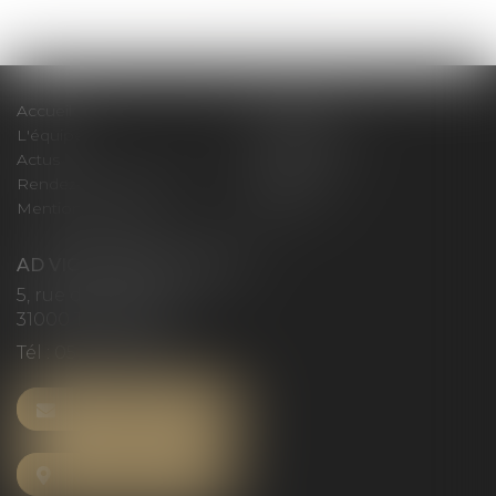
>>
Accueil
Le cabinet
L'équipe
Compétences
Actus
Honoraires
Rendez-vous privilège
Plan du site
Mentions légales
Articles
AD VICTORIAS AVOCATS
5, rue du Prieuré
31000 TOULOUSE
Tél :
05 61 52 23 42
NOUS CONTACTER
NOUS LOCALISER