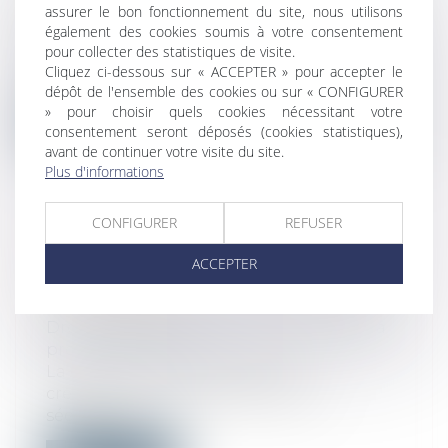
assurer le bon fonctionnement du site, nous utilisons
PROJET ?
également des cookies soumis à votre consentement
Droit public
/
Droit de l'urbanisme
pour collecter des statistiques de visite.
La section du contentieux clarifie la
Cliquez ci-dessous sur « ACCEPTER » pour accepter le
notion de « motif étranger aux règles d...
dépôt de l'ensemble des cookies ou sur « CONFIGURER
» pour choisir quels cookies nécessitant votre
Lire la suite
consentement seront déposés (cookies statistiques),
avant de continuer votre visite du site.
Plus d'informations
CONFIGURER
REFUSER
SÉCURITÉ SOCIALE 2020 :
ACCEPTER
RECOMMANDATIONS DE LA COUR
DES COMPTES
Droit du travail - Employeurs
/
Droit de la
protection sociale
La crise sanitaire a entraîné un
creusement inédit du déficit de la
sécurité...