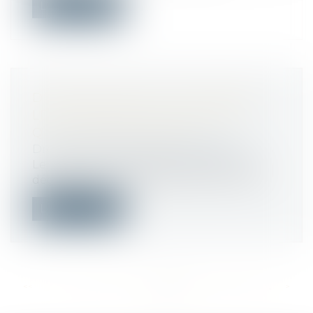
Lire la suite
DÉGRADATION D'UN LOGEMENT :
LE LOCATAIRE DOIT PROUVER
QU'IL N'EST PAS FAUTIF
Droit immobilier
/
Baux d'habitation
Le locataire est obligé de répondre des
dégradations qui surviennent en cours...
Lire la suite
<<
<
...
541
542
543
544
545
546
547
...
>