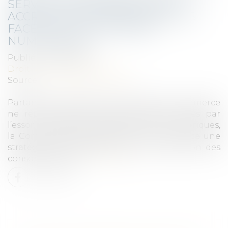
SERVICE D’UNE PROTECTION
ACCRUE DES CONSOMMATEURS
FACE AUX PLATEFORMES
NUMÉRIQUES
Publié le :
15/10/2020
Droit de la consommation
Source :
droit-des-affaires.efe.fr
Partant du constat que la directive e-commerce
ne répond plus aux enjeux actuels posés par
l’essor considérable des plateformes numériques,
la Commission européenne a mis en place une
stratégie de régulation visant la protection des
consommateurs...
Lire la suite