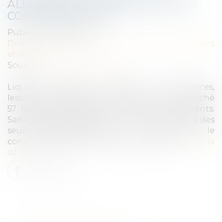
ALLERGÈNES NON SIGNALÉS AUX
CONSOMMATEURS
Publié le :
30/10/2024
Droit de la consommation
/
Conformité des biens
et services
Source :
www.quechoisir.org
Liquides vaisselle, nettoyants multi-surfaces,
lessives, adoucissants… Que Choisir a cherché
57 fragrances allergisantes dans 60 détergents.
Sans grande surprise, on en a trouvé, parfois à des
seuils déraisonnables. Et sans que le
consommateur en soit toujours informé...
Lire la
suite