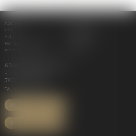
Accueil
Le cabinet
L'équipe
Compétences
Actus
Honoraires
Rendez-vous privilège
Plan du site
Mentions légales
Articles
AD VICTORIAS AVOCATS
5, rue du Prieuré
31000 TOULOUSE
Tél :
05 61 52 23 42
NOUS CONTACTER
NOUS LOCALISER