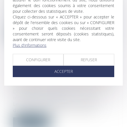
Droit de la consommation
/
Conformité
également des cookies soumis à votre consentement
des biens et services
pour collecter des statistiques de visite.
Liquides vaisselle, nettoyants multi-
Cliquez ci-dessous sur « ACCEPTER » pour accepter le
surfaces, lessives, adoucissants… Que Ch...
dépôt de l'ensemble des cookies ou sur « CONFIGURER
» pour choisir quels cookies nécessitant votre
Lire la suite
consentement seront déposés (cookies statistiques),
avant de continuer votre visite du site.
Plus d'informations
CONFIGURER
REFUSER
QUELLES CONSÉQUENCES SI UN
ACCEPTER
SALARIÉ REFUSE DE SIGNER SON
CONTRAT À DURÉE DÉTERMINÉE ?
Droit du travail - Salariés
/
Relation
individuelles au travail
Le code du travail prévoit l’obligation
d’établir un CDD par écrit et de le t...
Lire la suite