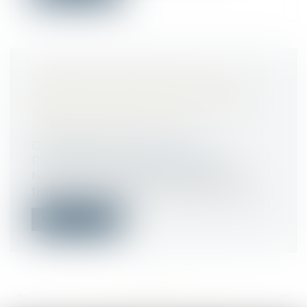
COMMENT GÉRER EN PAIE LE
BULLETIN DE PAIE D’UN SALARIÉ
VICTIME D’UN ACCIDENT DU
TRAVAIL EN 2024 ?
Droit du travail - Employeurs
/
Responsabilité accident du travail
Notre fiche pratique vous propose le
traitement en paie d’un salarié en arrêt...
Lire la suite
<<
<
...
130
131
132
133
134
135
136
...
>
>>