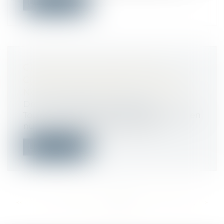
Lire la suite
CELUI QUI A LA QUALITÉ DE
COPROPRIÉTAIRE PEUT AGIR EN
NULLITÉ DU MANDAT DE SYNDIC
Droit immobilier
/
Copropriété
Tout copropriétaire est recevable à agir en
nullité du mandat de syndic en ra...
Lire la suite
<<
<
...
397
398
399
400
401
402
403
...
>