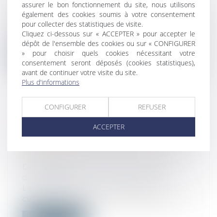
AU SALARIÉ
assurer le bon fonctionnement du site, nous utilisons
également des cookies soumis à votre consentement
Droit du travail - Employeurs
pour collecter des statistiques de visite.
Pour la Cour de cassation, le seul constat
Cliquez ci-dessous sur « ACCEPTER » pour accepter le
d’un dépassement de la durée maxim...
dépôt de l'ensemble des cookies ou sur « CONFIGURER
» pour choisir quels cookies nécessitant votre
Lire la suite
consentement seront déposés (cookies statistiques),
avant de continuer votre visite du site.
Plus d'informations
CONFIGURER
REFUSER
CESSIONS AVEC RÉSERVE
ACCEPTER
D’USUFRUIT AUX ENFANTS : LEUR
ACCORD TACITE ÉCARTE LA
PRÉSOMPTION DE GRATUITÉ
Droit immobilier
/
Cession et gestion
d'immeuble
La réalisation quasi-simultanée de
cessions de parts sociales égalitaires par...