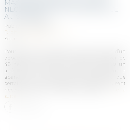
MAXIMALE DE TRAVAIL CAUSE
NÉCESSAIREMENT UN PRÉJUDICE
AU SALARIÉ
Publié le :
09/03/2022
Droit du travail - Employeurs
Source :
www.efl.fr
Pour la Cour de cassation, le seul constat d’un
dépassement de la durée maximale de travail de
48 heures ouvre droit à réparation. Depuis un
arrêt du 13 avril 2016, la Cour de cassation a
abandonné sa jurisprudence admettant que
certains manquements de l’employeur causent
nécessairement un préjudice au salarié...
Lire la
suite