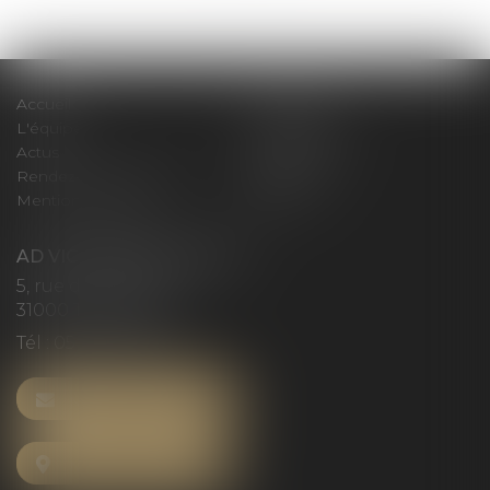
>>
Accueil
Le cabinet
L'équipe
Compétences
Actus
Honoraires
Rendez-vous privilège
Plan du site
Mentions légales
Articles
AD VICTORIAS AVOCATS
5, rue du Prieuré
31000 TOULOUSE
Tél :
05 61 52 23 42
NOUS CONTACTER
NOUS LOCALISER