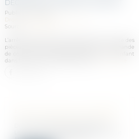
DÉCÈS DE LA MÈRE DE L'ENFANT
Publié le :
17/11/2021
Droit public
/
Droit administratif
Source :
www.weka.fr
L’arrêté du 20 octobre 2021 est relatif à la liste des
pièces justificatives accompagnant la demande
de congé en cas de décès de la mère de l’enfant
dans la fonction publique de l’État.
Lire la suite
EN CAS DE LITIGE, LE LOCATAIRE
PEUT-IL CONSIGNER SON LOYER ?
Droit immobilier
/
Baux d'habitation
Lorsqu’on estime que des travaux doivent