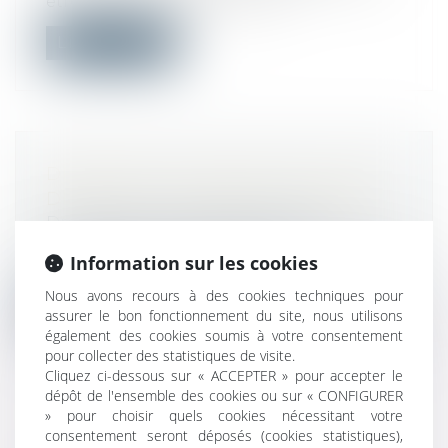
être réalisés, il faut saisir le tri...
Lire la suite
DEMANDE DE CONGÉ EN CAS DE
DÉCÈS DE LA MÈRE DE L'ENFANT
Droit public
/
Droit administratif
L’arrêté du 20 octobre 2021 est relatif à la
Information sur les cookies
liste des pièces justificatives...
Nous avons recours à des cookies techniques pour
Lire la suite
assurer le bon fonctionnement du site, nous utilisons
également des cookies soumis à votre consentement
pour collecter des statistiques de visite.
Cliquez ci-dessous sur « ACCEPTER » pour accepter le
dépôt de l'ensemble des cookies ou sur « CONFIGURER
» pour choisir quels cookies nécessitant votre
consentement seront déposés (cookies statistiques),
VENTE IMMOBILIÈRE : COMBIEN DE