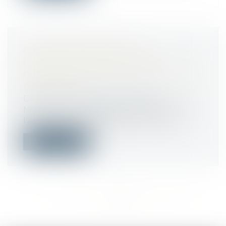
ASSURANCE CHÔMAGE :
FONCTIONNAIRES, VOICI LES
NOUVELLES CONDITIONS POUR EN
BÉNÉFICIER
Droit public
/
Droit administratif
Mise à jour des règles pour bénéficier de
l'assurance chômage dans la fonctio...
Lire la suite
<<
<
...
571
572
573
574
575
576
577
...
>
>>