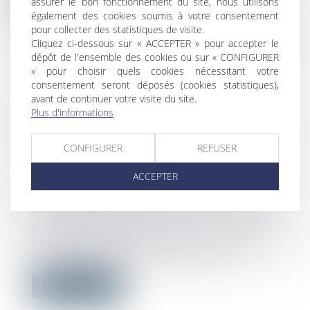
Lire la suite
assurer le bon fonctionnement du site, nous utilisons
également des cookies soumis à votre consentement
pour collecter des statistiques de visite.
Cliquez ci-dessous sur « ACCEPTER » pour accepter le
dépôt de l'ensemble des cookies ou sur « CONFIGURER
» pour choisir quels cookies nécessitant votre
consentement seront déposés (cookies statistiques),
REMBOURSEMENT D’INDU POUR
avant de continuer votre visite du site.
UNE RENTE RELATIVE À UN
Plus d'informations
ACCIDENT DU TRAVAIL : LA CAISSE
PEUT ÊTRE CONDAMNÉE À VERSER
CONFIGURER
REFUSER
À LA VICTIME UNE SOMME EN
ACCEPTER
RÉPARATION D’UN PRÉJUDICE
MORAL »
Droit du travail - Employeurs
/
Droit de la
protection sociale
Une CPAM qui constate dans le calcul de
la majoration de la rente de la victi...
Lire la suite