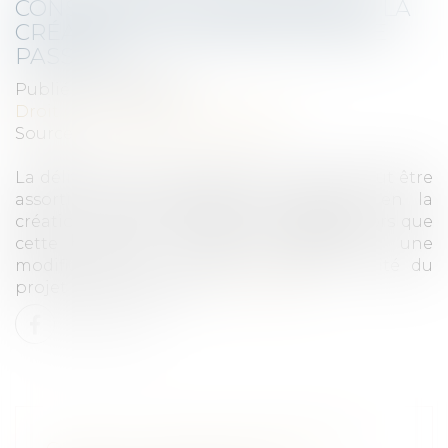
CONSTRUIRE SUBORDONNÉE À LA
CRÉATION D’UNE SERVITUDE DE
PASSAGE
Publié le :
25/06/2020
Droit public
/
Droit de l'urbanisme
Source :
www.dalloz-actualite.fr
La délivrance d’un permis de construire peut être
assortie d’une prescription consistant en la
création d’une servitude de passage dès lors que
cette réserve entraîne seulement une
modification sur un point précis et limité du
projet de construction...
Lire la suite