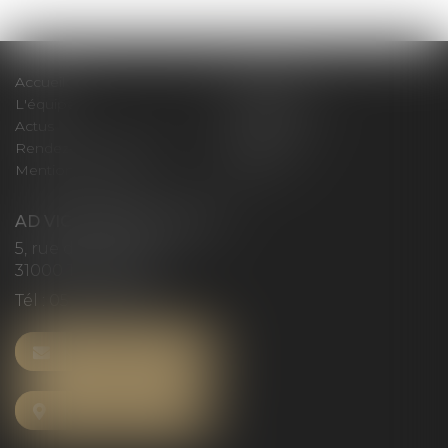
Accueil
Le cabinet
L'équipe
Compétences
Actus
Honoraires
Rendez-vous privilège
Plan du site
Mentions légales
Articles
AD VICTORIAS AVOCATS
5, rue du Prieuré
31000 TOULOUSE
Tél :
05 61 52 23 42
NOUS CONTACTER
NOUS LOCALISER