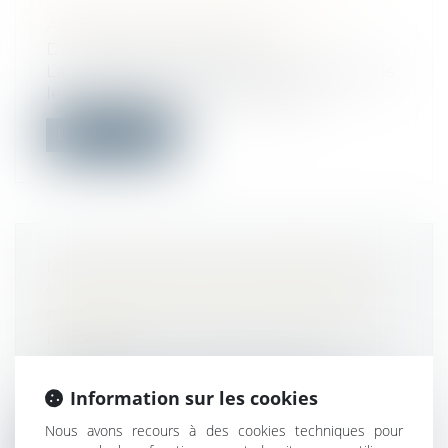
COVID-19 : FORCE MAJEURE ET
ANNULATIONS DE VOLS
Droit de la consommation
La propagation du virus Covid-19, sur tous
les continents, a contraint certai...
Lire la suite
LA DÉLIVRANCE D’UN PERMIS DE
CONSTRUIRE SUBORDONNÉE À LA
CRÉATION D’UNE SERVITUDE DE
PASSAGE
Droit public
/
Droit de l'urbanisme
La délivrance d’un permis de construire
Information sur les cookies
peut être assortie d’une prescription...
Nous avons recours à des cookies techniques pour