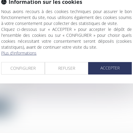
Information sur les cookies
avail - Employeurs
r sa jurisprudence, la Cour de cassation décide que l’
Nous avons recours à des cookies techniques pour assurer le bon
fonctionnement du site, nous utilisons également des cookies soumis
à votre consentement pour collecter des statistiques de visite.
ite
Cliquez ci-dessous sur « ACCEPTER » pour accepter le dépôt de
l'ensemble des cookies ou sur « CONFIGURER » pour choisir quels
cookies nécessitant votre consentement seront déposés (cookies
statistiques), avant de continuer votre visite du site.
Plus d'informations
UN SALARIÉ AU MÊME COEFFICIENT DURANT
ACCEPTER
CONFIGURER
REFUSER
IRE SUPPOSER UNE DISCRIMINATION
vail - Salariés
ayant stagné au même coefficient sur la période comp
ite