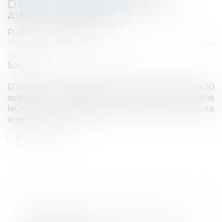
D'ÉGALITÉ PROFESSIONNELLE
AVANT LE 1ER MARS
Publié le :
29/02/2024
Droit du travail - Employeurs
/
Relation collectives
au travail
Source :
www.actu-juridique.fr
D’ici le 1er mars 2024, toutes les entreprises de 50
salariés et plus devront avoir calculé et publié
leur Index de l’égalité professionnelle sur leur site
internet...
Lire la suite
LICENCIEMENT : RÉGIME FISCAL ET
SOCIAL 2024