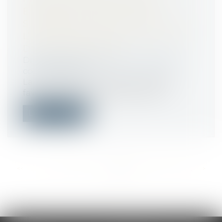
ÉVALUER LA SITUATION DE
SURENDETTEMENT : RETOUR SUR
L’ENTRÉE EN VIGUEUR DE LA LOI
DU 14 FÉVRIER 2022
Droit de la consommation
/
Crédit à la
consommation
La loi n°2022-172 du 14 février 2022 en
faveur de l’activité professionnelle...
Lire la suite
<<
<
...
199
200
201
202
203
204
205
...
>
>>