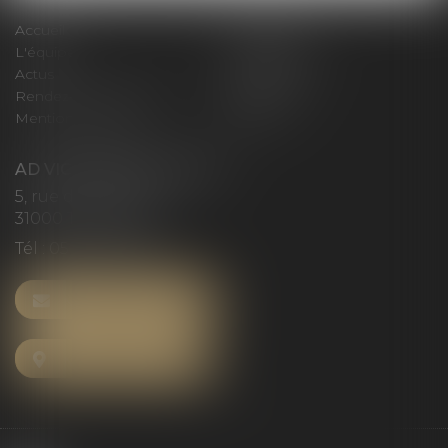
Accueil
Le cabinet
L'équipe
Compétences
Actus
Honoraires
Rendez-vous privilège
Plan du site
Mentions légales
Articles
AD VICTORIAS AVOCATS
5, rue du Prieuré
31000 TOULOUSE
Tél :
05 61 52 23 42
NOUS CONTACTER
NOUS LOCALISER