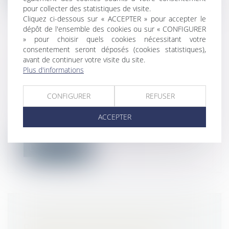
pour collecter des statistiques de visite.
Cliquez ci-dessous sur « ACCEPTER » pour accepter le
dépôt de l'ensemble des cookies ou sur « CONFIGURER
» pour choisir quels cookies nécessitant votre
consentement seront déposés (cookies statistiques),
DÉCLARATION DE L'INDEX
avant de continuer votre visite du site.
D'ÉGALITÉ PROFESSIONNELLE
Plus d'informations
AVANT LE 1ER MARS
Droit du travail - Employeurs
/
Relation
CONFIGURER
REFUSER
collectives au travail
D’ici le 1er mars 2024, toutes les
ACCEPTER
entreprises de 50 salariés et plus devront...
Lire la suite
LA PRISE EN COMPTE DES DETTES
PROFESSIONNELLES POUR