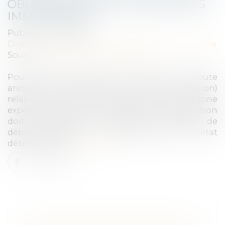
OBLIGATOIRE SUR LES ANNONCES
IMMOBILIÈRES
Publié le :
21/01/2025
Droit immobilier
/
Cession et gestion d'immeuble
Source :
www.editions-legislatives.fr
Pour mémoire, depuis le 1er janvier 2025, toute
annonce de vente (ou de mise en location)
relative à un bien immobilier situé dans une zone
exposée aux incendies de forêt et de végétation
doit mentionner l'obligation légale de
débroussaillement ou de maintien en l’état
débroussaillé...
Lire la suite
UN NOUVEAU DÉCRET PORTANT