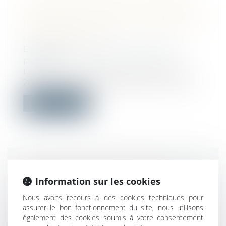
SIMPLIFICATION DE LA COMMANDE
PUBLIQUE EST PARU AU JORF LE 31
DÉCEMBRE 2024
Droit public
/
Droit de la commande
publique
Le décret n° 2024-1251 du 30 décembre
2024 apporte des modifications au Code...
Lire la suite
DESTRUCTION PARTIELLE DU
Information sur les cookies
LOCAL LOUÉ : LES LIMITES DE
L’ARTICLE 1722 DU CODE CIVIL
Nous avons recours à des cookies techniques pour
FACE AU DÉFAUT D’ENTRETIEN
assurer le bon fonctionnement du site, nous utilisons
également des cookies soumis à votre consentement
Droit commercial
/
Baux commerciaux