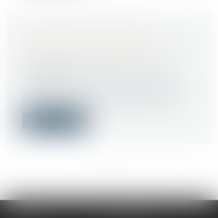
LE DÉBROUSSAILLEMENT,
MENTION OBLIGATOIRE SUR LES
ANNONCES IMMOBILIÈRES
Droit immobilier
/
Cession et gestion
d'immeuble
Pour mémoire, depuis le 1er janvier 2025,
toute annonce de vente (ou de mise...
Lire la suite
<<
<
...
106
107
108
109
110
111
112
...
>
>>