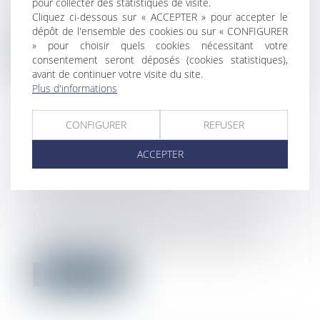
pour collecter des statistiques de visite.
Selon l’article 1722 du Code civil, si
Cliquez ci-dessous sur « ACCEPTER » pour accepter le
pendant la durée du bail, la chose lou...
dépôt de l'ensemble des cookies ou sur « CONFIGURER
» pour choisir quels cookies nécessitant votre
Lire la suite
consentement seront déposés (cookies statistiques),
avant de continuer votre visite du site.
Plus d'informations
CONFIGURER
REFUSER
INDEMNITÉS JOURNALIÈRES DE
ACCEPTER
SÉCURITÉ SOCIALE : QUELS
MONTANTS POUR 2025 ?
Droit du travail - Salariés
/
Droit de la
protection sociale
La revalorisation du Pass au 1er janvier
2025 et celle du Smic au 1er novembr...
Lire la suite