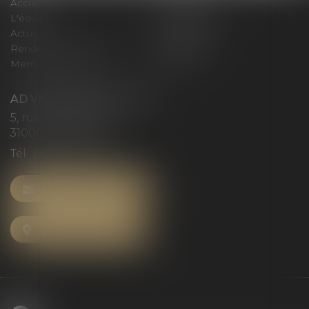
Accueil
Le cabinet
L'équipe
Compétences
Actus
Honoraires
Rendez-vous privilège
Plan du site
Mentions légales
Articles
AD VICTORIAS AVOCATS
5, rue du Prieuré
31000 TOULOUSE
Tél :
05 61 52 23 42
NOUS CONTACTER
NOUS LOCALISER