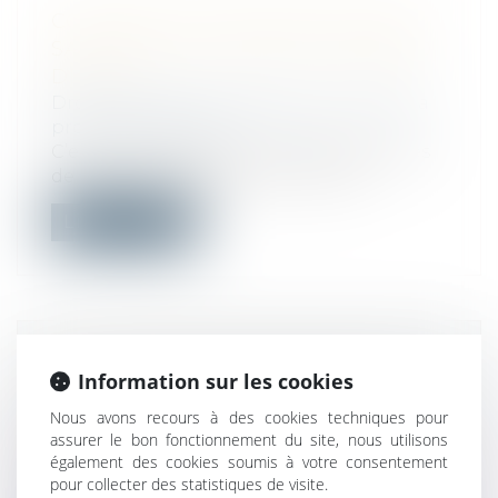
COMMENT DÉCLARER EN DSN UN
SALARIÉ QUI N’A PAS DE NUMÉRO
DE SS ?
Droit du travail - Employeurs
/
Droit de la
protection sociale
C’est une situation que les gestionnaires
de paie connaissent bien : l’arrivé...
Lire la suite
CRÉDIT D'IMPÔT RECHERCHE, LE
Information sur les cookies
CONSEIL D'ÉTAT DÉFINIT LA
Nous avons recours à des cookies techniques pour
NOTION DE SUBVENTION
assurer le bon fonctionnement du site, nous utilisons
PUBLIQUE
également des cookies soumis à votre consentement
Droit public
/
(NPU) Collectivités locales
pour collecter des statistiques de visite.