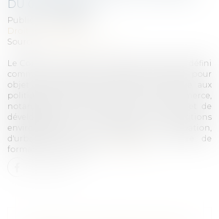
DU COMMERCE
Publié le :
10/08/2023
Droit commercial
Source :
efl.businesscomm.fr
Le Conseil national du commerce (CNC) est défini
comme une instance partenariale ayant pour
objet d'associer les acteurs du commerce aux
politiques publiques concernant le commerce,
notamment en matière de compétitivité et de
développement économique, de transitions
environnementale et numérique, d'innovation,
d'urbanisme et de territoires ou encore de
formation et d'emploi...
Lire la suite