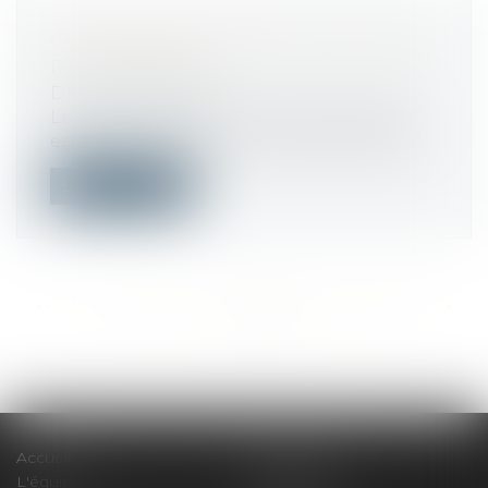
CRÉATION DU CONSEIL NATIONAL
DU COMMERCE
Droit commercial
Le Conseil national du commerce (CNC)
est défini comme une instance partenari...
Lire la suite
<<
<
...
256
257
258
259
260
261
262
...
>
>>
Accueil
Le cabinet
L'équipe
Compétences