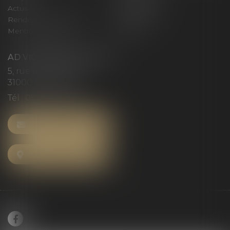
Actus
Honoraires
Rendez-vous privilège
Plan du site
Mentions légales
Articles
AD VICTORIAS AVOCATS
5, rue du Prieuré
31000 TOULOUSE
Tél :
05 61 52 23 42
NOUS CONTACTER
NOUS LOCALISER