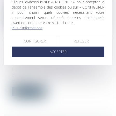
Les subventions publiques reçues par les
Cliquez ci-dessous sur « ACCEPTER » pour accepter le
entreprises à raison des opérations...
dépôt de l'ensemble des cookies ou sur « CONFIGURER
» pour choisir quels cookies nécessitant votre
Lire la suite
consentement seront déposés (cookies statistiques),
avant de continuer votre visite du site.
Plus d'informations
CONFIGURER
REFUSER
EFFETS DU CLASSEMENT DES
ACCEPTER
ESPACES BOISÉS
Droit public
/
Droit de l'urbanisme
Le Code de l’urbanisme propose
différents outils permettant au plan local
d’u...
Lire la suite