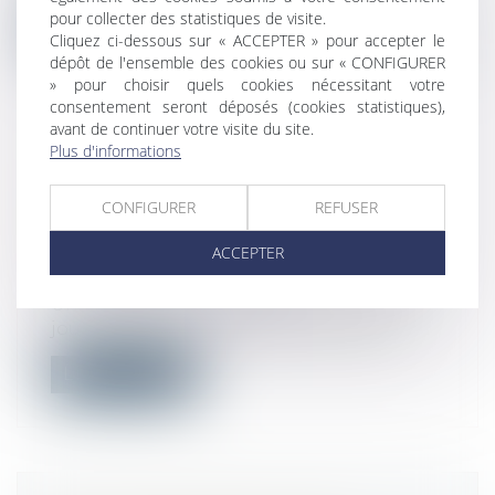
pour collecter des statistiques de visite.
Lire la suite
Cliquez ci-dessous sur « ACCEPTER » pour accepter le
dépôt de l'ensemble des cookies ou sur « CONFIGURER
» pour choisir quels cookies nécessitant votre
consentement seront déposés (cookies statistiques),
avant de continuer votre visite du site.
Plus d'informations
COVID-19 : LES DIFFICULTÉS
ORGANISATIONNELLES SONT
CONFIGURER
REFUSER
INSUFFISANTES POUR IMPOSER
ACCEPTER
DES JOURS DE REPOS
Droit du travail - Salariés
Un employeur peut imposer la prise de
jours de repos à ses salariés à conditi...
Lire la suite