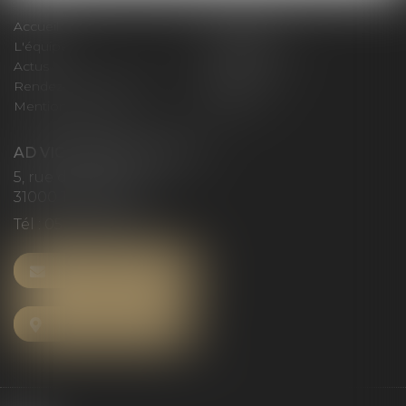
Accueil
Le cabinet
L'équipe
Compétences
Actus
Honoraires
Rendez-vous privilège
Plan du site
Mentions légales
Articles
AD VICTORIAS AVOCATS
5, rue du Prieuré
31000 TOULOUSE
Tél :
05 61 52 23 42
NOUS CONTACTER
NOUS LOCALISER