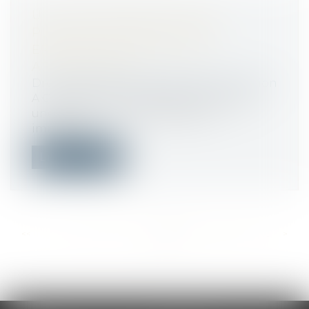
UNE LOCATAIRE VOIT UNE
PELLETEUSE DÉMOLIR PAR
ERREUR UN MUR DE SON
APPARTEMENT
Droit immobilier
/
Droit de la construction
A Quimper, une pelleteuse démolissait
une maison en ruine collée à un
immeubl...
Lire la suite
<<
<
...
475
476
477
478
479
480
481
...
>
>>