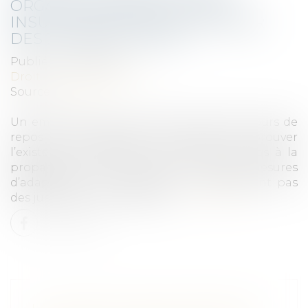
ORGANISATIONNELLES SONT
INSUFFISANTES POUR IMPOSER
DES JOURS DE REPOS
Publié le :
31/05/2021
Droit du travail - Salariés
Source :
www.efl.fr
Un employeur peut imposer la prise de jours de
repos à ses salariés à condition de prouver
l’existence de difficultés économiques liées à la
propagation de la Covid-19. De simples mesures
d’adaptation de l’entreprise ne constituent pas
des justifications suffisantes...
Lire la suite