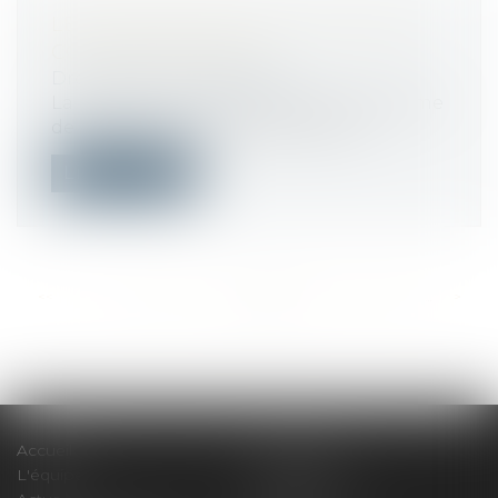
LES AVANTAGES DE LA RUPTURE
CONVENTIONNELLE
Droit du travail - Salariés
La rupture conventionnelle est une forme
de rupture du contrat de travail. El...
Lire la suite
<<
<
...
583
584
585
586
587
588
589
...
>
>>
Accueil
Le cabinet
L'équipe
Compétences