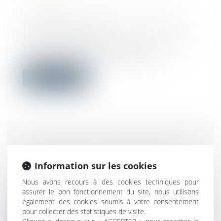
RÉGIME SOCIAL DE L'ACTIVITÉ
PARTIELLE
Droit du travail - Employeurs
/
Droit de la
protection sociale
L’indemnité d’activité partielle est, sauf
cas particuliers, exonérée de coti...
Lire la suite
DROIT DE DÉROGATION RECONNU
AUX PRÉFETS : LE DÉCRET EST
Information sur les cookies
PARU
Droit public
/
Droit administratif
Nous avons recours à des cookies techniques pour
Adapter l’action publique aux situations
assurer le bon fonctionnement du site, nous utilisons
locales et simplifier les démarches...
également des cookies soumis à votre consentement
pour collecter des statistiques de visite.
Lire la suite