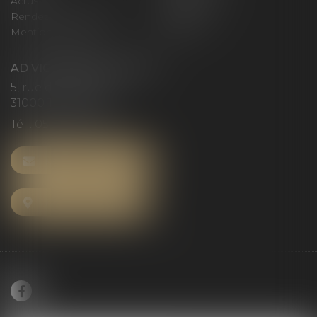
Actus
Honoraires
Rendez-vous privilège
Plan du site
Mentions légales
Articles
AD VICTORIAS AVOCATS
5, rue du Prieuré
31000 TOULOUSE
Tél :
05 61 52 23 42
NOUS CONTACTER
NOUS LOCALISER