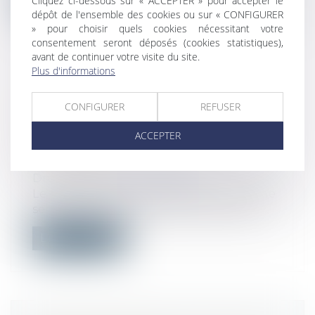
Cliquez ci-dessous sur « ACCEPTER » pour accepter le
dépôt de l'ensemble des cookies ou sur « CONFIGURER
» pour choisir quels cookies nécessitant votre
consentement seront déposés (cookies statistiques),
avant de continuer votre visite du site.
Plus d'informations
LA COUR D'APPEL CONFIRME LE
CONFIGURER
REFUSER
JUGEMENT CONTRAIGNANT
AMAZON À RÉDUIRE SES
ACCEPTER
ACTIVITÉS AUX PRODUITS
ESSENTIELS
Droit du travail - Employeurs
Le géant du e-commerce prolonge d’une
semaine la fermeture de ses centres de...
Lire la suite