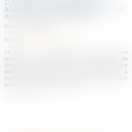
JUGEMENT CONTRAIGNANT
AMAZON À RÉDUIRE SES ACTIVITÉS
AUX PRODUITS ESSENTIELS
Publié le :
12/05/2020
Droit du travail - Employeurs
Source :
strategieslogistique.com
Le géant du e-commerce prolonge d’une
semaine la fermeture de ses centres de
distribution français, jusqu’au 5 mai inclus. Une
décision justifiée par les pénalités liées à
l’astreinte, confirmée en appel, de réduire son
activité aux produits essentiels...
Lire la suite