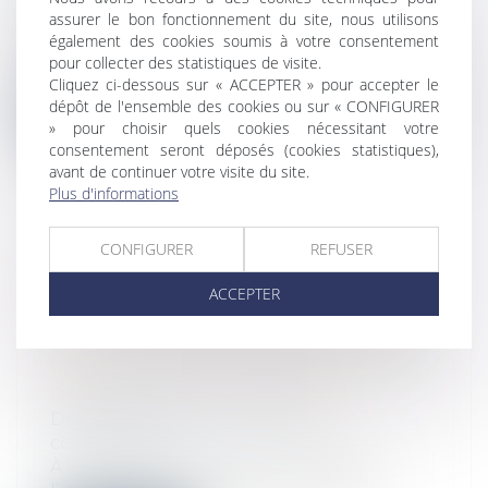
assurer le bon fonctionnement du site, nous utilisons
Compte tenu de l’augmentation du
également des cookies soumis à votre consentement
nombre de défaillances d’entreprises et
pour collecter des statistiques de visite.
de i...
Cliquez ci-dessous sur « ACCEPTER » pour accepter le
dépôt de l'ensemble des cookies ou sur « CONFIGURER
Lire la suite
» pour choisir quels cookies nécessitant votre
consentement seront déposés (cookies statistiques),
avant de continuer votre visite du site.
Plus d'informations
CONFIGURER
REFUSER
TRANSPORT AÉRIEN INTER-ÎLES
DANS LES CARAÏBES : L’AUTORITÉ
ACCEPTER
DE LA CONCURRENCE
SANCTIONNE UNE ENTENTE ENTRE
LES COMPAGNIES AÉRIENNES AIR
ANTILLES ET AIR CARAÏBES
Droit commercial
/
Droit de la
concurrence
À la suite d’une instruction ouverte à