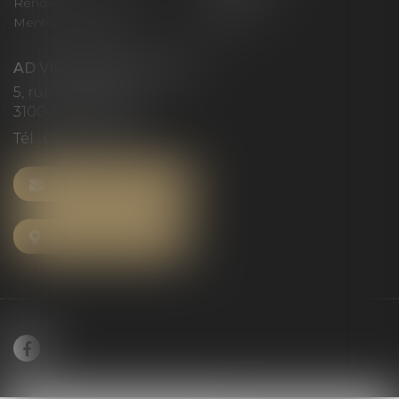
Rendez-vous privilège
Plan du site
Mentions légales
Articles
AD VICTORIAS AVOCATS
5, rue du Prieuré
31000 TOULOUSE
Tél :
05 61 52 23 42
NOUS CONTACTER
NOUS LOCALISER