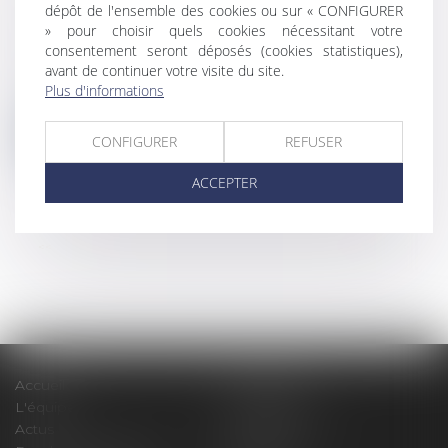
PARTIE COMMUNE
dépôt de l'ensemble des cookies ou sur « CONFIGURER
Droit immobilier
» pour choisir quels cookies nécessitant votre
consentement seront déposés (cookies statistiques),
Droit immobilier
/
Copropriété
avant de continuer votre visite du site.
En l'absence de preuve du droit de
Plus d'informations
jouissace privatif sur un terrain, les ju...
Lire la suite
CONFIGURER
REFUSER
ACCEPTER
<<
<
...
585
586
587
588
589
590
591
>
>>
Accueil
Le cabinet
L'équipe
Compétences
Actus
Honoraires