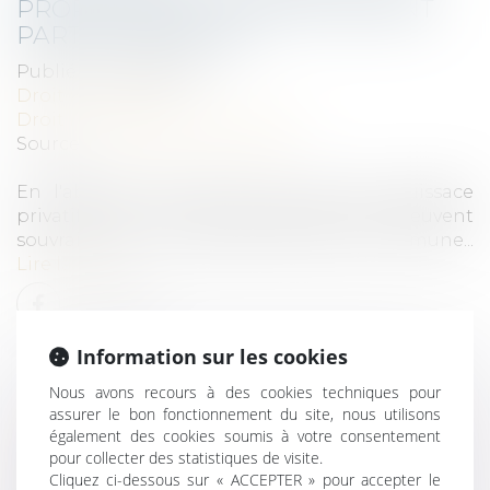
PROPRIÉTAIRE CERTAIN DEVIENT
PARTIE COMMUNE
Publié le :
21/04/2020
Droit immobilier
Droit immobilier
/
Copropriété
Source :
www.juridiconline.com
En l'absence de preuve du droit de jouissace
privatif sur un terrain, les juges du fond peuvent
souvrainement le qualifier de partie commune...
Lire la suite
Information sur les cookies
Nous avons recours à des cookies techniques pour
assurer le bon fonctionnement du site, nous utilisons
également des cookies soumis à votre consentement
COPROPRIÉTÉ : LE TERRAIN SANS
pour collecter des statistiques de visite.
PROPRIÉTAIRE CERTAIN DEVIENT
Cliquez ci-dessous sur « ACCEPTER » pour accepter le