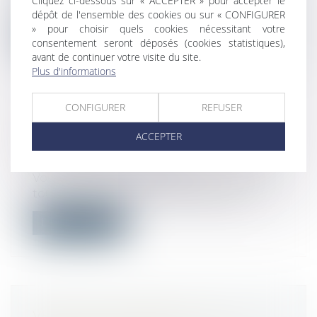
Cliquez ci-dessous sur « ACCEPTER » pour accepter le
dimanche ne peut prétendre aux contr...
dépôt de l'ensemble des cookies ou sur « CONFIGURER
» pour choisir quels cookies nécessitant votre
Lire la suite
consentement seront déposés (cookies statistiques),
avant de continuer votre visite du site.
Plus d'informations
CONFIGURER
REFUSER
QU'EST-CE QUE LE DROIT À LA
ACCEPTER
DÉCONNEXION DU SALARIÉ ?
Droit du travail - Salariés
Vous devez travailler à distance et devez
tout le temps rester disponible pou...
Lire la suite
VENTE SUR INTERNET : UN