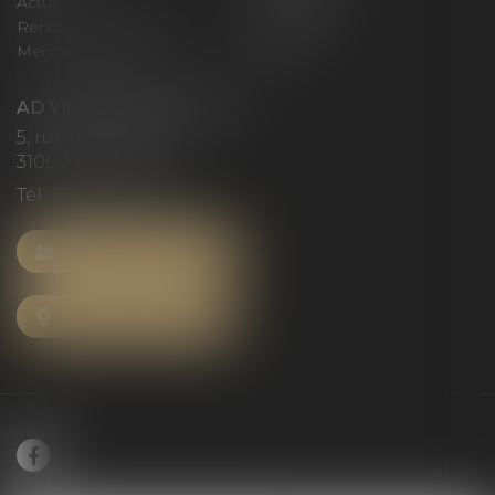
Actus
Honoraires
Rendez-vous privilège
Plan du site
Mentions légales
Articles
AD VICTORIAS AVOCATS
5, rue du Prieuré
31000 TOULOUSE
Tél :
05 61 52 23 42
NOUS CONTACTER
NOUS LOCALISER