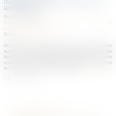
INTERNATIONALE EN MATIÈRE DE
RETRAITES
Publié le :
31/03/2021
Droit du travail - Employeurs
/
Droit de la
protection sociale
Source :
www.ccomptes.fr
Afin que la continuité des droits des personnes
ayant travaillé dans plusieurs pays au cours de
leur carrière soit garantie d'un pays à l'autre, une
coordination internationale a été mise en place
en matière de retraites obligatoires...
Lire la suite
LA COORDINATION