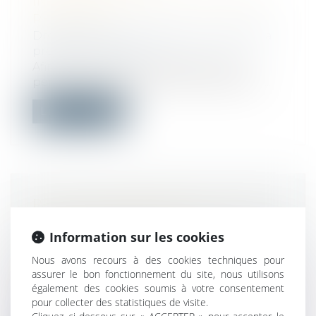
INTERNATIONALE EN MATIÈRE DE
RETRAITES
Droit du travail - Employeurs
/
Droit de la
protection sociale
Afin que la continuité des droits des
personnes ayant travaillé dans plusieur...
Lire la suite
PAS DE CONTREPARTIES POUR LE
SALARIÉ TRAVAILLANT
Information sur les cookies
ILLÉGALEMENT LE DIMANCHE,
MAIS UN DROIT À RÉPARATION DU
Nous avons recours à des cookies techniques pour
PRÉJUDICE SUBI
assurer le bon fonctionnement du site, nous utilisons
également des cookies soumis à votre consentement
Droit du travail - Employeurs
pour collecter des statistiques de visite.
Le salarié travaillant habituellement le