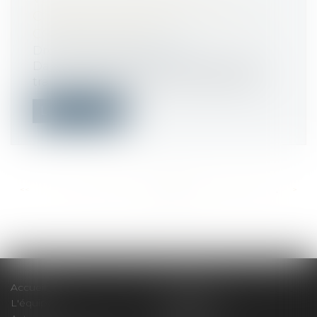
CONTRAT SANS RISQUE POUR LE
CONSOMMATEUR
Droit de la consommation
Dans le cadre d’une vente à distance, le
transfert des risques au consommateu...
Lire la suite
<<
<
...
494
495
496
497
498
499
500
...
>
>>
Accueil
Le cabinet
L'équipe
Compétences