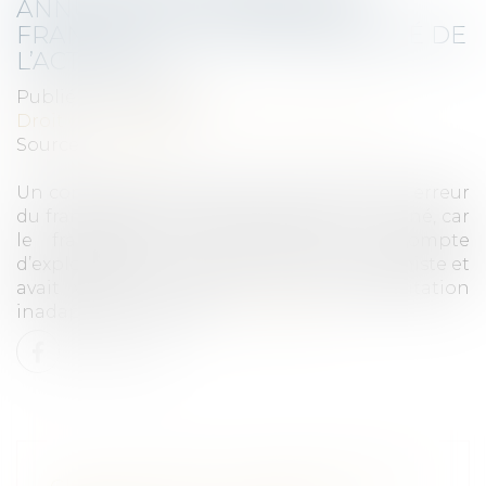
ANNULÉ POUR ERREUR DU
FRANCHISÉ SUR LA RENTABILITÉ DE
L’ACTIVITÉ
Publié le :
31/07/2020
Droit commercial
/
Droit de la distribution
Source :
www.efl.fr
Un contrat de franchise a été annulé pour erreur
du franchisé, novice dans le secteur concerné, car
le franchiseur lui avait fourni un compte
d’exploitation prévisionnel bien trop optimiste et
avait validé le choix d’un local d’exploitation
inadapté et trop cher...
Lire la suite