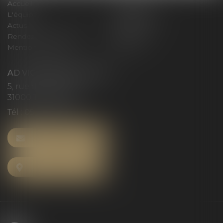
Accueil
Le cabinet
L'équipe
Compétences
Actus
Honoraires
Rendez-vous privilège
Plan du site
Mentions légales
Articles
AD VICTORIAS AVOCATS
5, rue du Prieuré
31000 TOULOUSE
Tél :
05 61 52 23 42
NOUS CONTACTER
NOUS LOCALISER