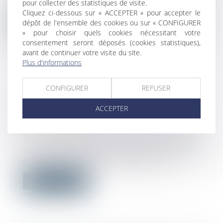
pour collecter des statistiques de visite.
illustrer l’application de l’article R...
Cliquez ci-dessous sur « ACCEPTER » pour accepter le
dépôt de l'ensemble des cookies ou sur « CONFIGURER
Lire la suite
» pour choisir quels cookies nécessitant votre
consentement seront déposés (cookies statistiques),
avant de continuer votre visite du site.
Plus d'informations
CONFIGURER
REFUSER
UN CONTRAT DE FRANCHISE
ANNULÉ POUR ERREUR DU
ACCEPTER
FRANCHISÉ SUR LA RENTABILITÉ
DE L’ACTIVITÉ
Droit commercial
/
Droit de la distribution
Un contrat de franchise a été annulé pour
erreur du franchisé, novice dans le...
Lire la suite