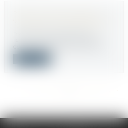
PROTECTION FONCTIONNELLE :
QUID EN CAS DE DIFFÉREND AVEC
LE SUPÉRIEUR HIÉRARCHIQUE ?
Droit public
/
Droit administratif
Dans un arrêt rendu le 29 juin 2020, le
Conseil d’État apporte deux précision...
Lire la suite
<<
<
...
561
562
563
564
565
566
567
...
>
>>