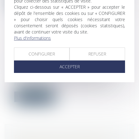
pour collecter des statistiques de visite.
Cliquez ci-dessous sur « ACCEPTER » pour accepter le
dépôt de l'ensemble des cookies ou sur « CONFIGURER
» pour choisir quels cookies nécessitant votre
consentement seront déposés (cookies statistiques),
avant de continuer votre visite du site.
Plus d'informations
PRÊTS LIBELLÉS EN DEVISE
ÉTRANGÈRE : L’ABUS N’EST PAS
CONFIGURER
REFUSER
TOUJOURS RETENU !
Droit de la consommation
/
Crédit à la
ACCEPTER
consommation
Ayant relevé que les clauses relatives à
l’objet des contrats étaient parfait...
Lire la suite
FRAIS LIÉS À LA CORRUPTION