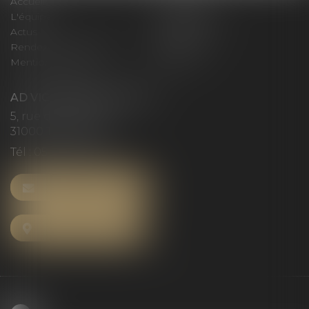
Accueil
Le cabinet
L'équipe
Compétences
Actus
Honoraires
Rendez-vous privilège
Plan du site
Mentions légales
Articles
AD VICTORIAS AVOCATS
5, rue du Prieuré
31000 TOULOUSE
Tél :
05 61 52 23 42
NOUS CONTACTER
NOUS LOCALISER