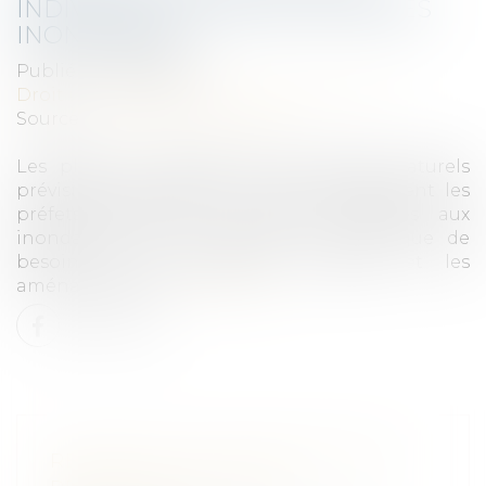
INDIVIDUELLES DANS LES ZONES
INONDABLES
Publié le :
29/03/2023
Droit immobilier
/
Droit de la construction
Source :
www.labase-lextenso.fr
Les plans de prévention des risques naturels
prévisibles d’inondation (PPRi) qu’élaborent les
préfets délimitent les zones exposées aux
inondations et y interdisent en tant que de
besoin les constructions nouvelles et les
aménagements...
Lire la suite
RÉFORME DES RETRAITES 2023