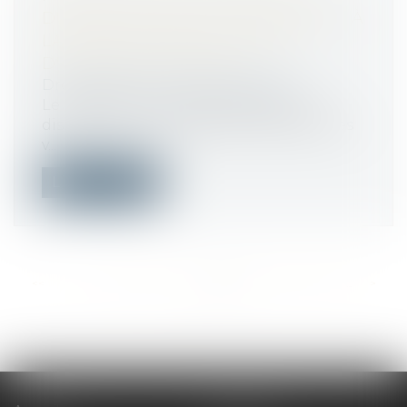
D'AGENTS PUBLICS : LE RECOURS À
LA MÉTHODE PAR FAISCEAU
D'INDICES EST ADMIS
Droit public
/
Droit administratif
Le régime de la preuve applicable au
dispositif de non-déduction des sommes
v...
Lire la suite
<<
<
...
299
300
301
302
303
304
305
...
>
>>