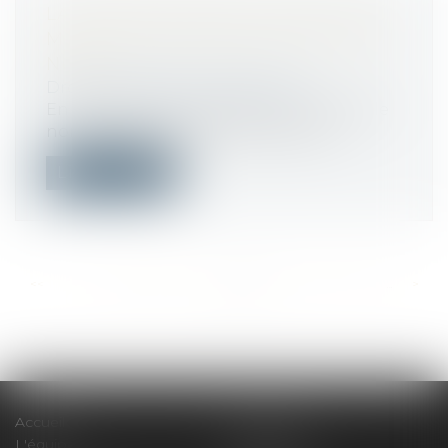
LA DÉSIGNATION DU SYNDIC NON
MIS EN CONCURRENCE N’EST PAS
NULLE
Droit immobilier
/
Copropriété
En l’absence de disposition en ce sens, le
non-respect par le conseil syndica...
Lire la suite
<<
<
...
468
469
470
471
472
473
474
...
>
>>
Accueil
Le cabinet
L'équipe
Compétences