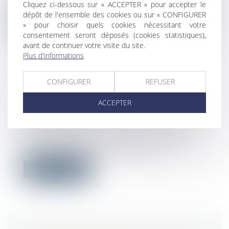
constructeurs sur le fondement de l’...
Cliquez ci-dessous sur « ACCEPTER » pour accepter le
dépôt de l'ensemble des cookies ou sur « CONFIGURER
Lire la suite
» pour choisir quels cookies nécessitant votre
consentement seront déposés (cookies statistiques),
avant de continuer votre visite du site.
Plus d'informations
CONFIGURER
REFUSER
ANNONCES IMMOBILIÈRES, DES
AMENDES POUR MAUVAIS ÉLÈVES
ACCEPTER
Droit immobilier
/
Cession et gestion
d'immeuble
Il vous arrive peut être de faire l’impasse
sur des informations obligatoires...
Lire la suite