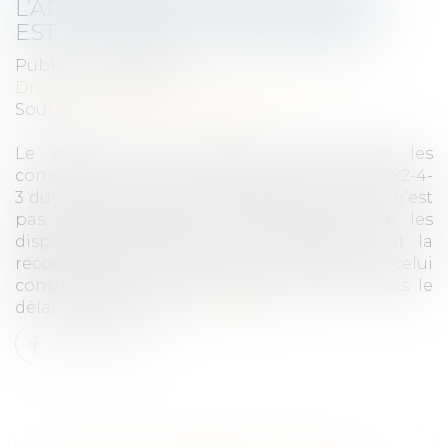
L’ARTICLE 1792-4-3 DU CODE CIVIL
EST UN DÉLAI DE FORCLUSION
Publié le :
23/06/2021
Droit immobilier
/
Droit de la construction
Source :
www.dalloz-actualite.fr
Le délai de dix ans pour agir contre les
constructeurs sur le fondement de l’article 1792-4-
3 du code civil est un délai de forclusion, qui n’est
pas, sauf dispositions contraires, régi par les
dispositions concernant la prescription et la
reconnaissance par le débiteur du droit de celui
contre lequel il prescrivait n’interrompt pas le
délai de forclusion...
Lire la suite