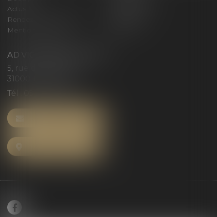
Actus
Honoraires
Rendez-vous privilège
Plan du site
Mentions légales
Articles
AD VICTORIAS AVOCATS
5, rue du Prieuré
31000 TOULOUSE
Tél :
05 61 52 23 42
NOUS CONTACTER
NOUS LOCALISER