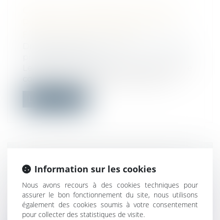
COVID-19 : GÉNÉRALISATION DU
RÉTROTRACING DANS TOUTE LA
FRANCE DÉBUT JUILLET
Droit du travail - Employeurs
/
Droit de la
protection sociale
Le dispositif de recherche des chaînes de
contamination, appelé contact traci...
Lire la suite
CONSTRUCTION : LE DÉLAI DE
Information sur les cookies
L’ARTICLE 1792-4-3 DU CODE CIVIL
Nous avons recours à des cookies techniques pour
EST UN DÉLAI DE FORCLUSION
assurer le bon fonctionnement du site, nous utilisons
Droit immobilier
/
Droit de la construction
également des cookies soumis à votre consentement
Le délai de dix ans pour agir contre les
pour collecter des statistiques de visite.