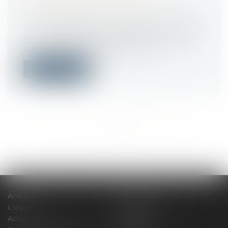
CONSTATATION JUDICIAIRE DE
L’ACHÈVEMENT EN VEFA
Droit immobilier
/
Droit de la construction
La cour d’appel n’est pas tenue de vérifier
si le constat d’achèvement de l’i...
Lire la suite
<<
<
...
516
517
518
519
520
521
522
...
>
>>
Accueil
Le cabinet
L'équipe
Compétences
Actus
Honoraires