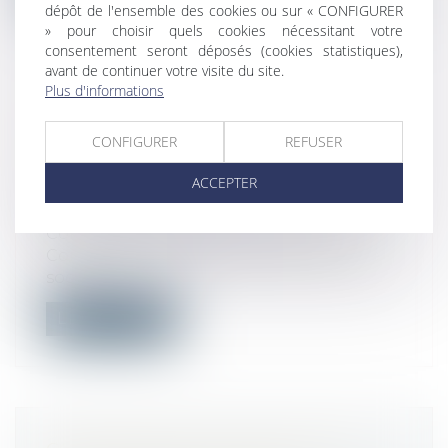
dépôt de l'ensemble des cookies ou sur « CONFIGURER
» pour choisir quels cookies nécessitant votre
consentement seront déposés (cookies statistiques),
avant de continuer votre visite du site.
Plus d'informations
LE PLAFOND DE LA SÉCURITÉ
SOCIALE 2021 S’ÉLÈVE À 3 428 €
CONFIGURER
REFUSER
PAR MOIS
ACCEPTER
Droit du travail - Employeurs
/
Droit de la
protection sociale
Conformément aux prévisions de la
Commission des comptes de la Sécurité
socia...
Lire la suite