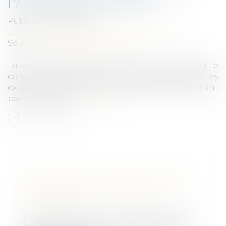
L’ACHÈVEMENT EN VEFA
Publié le :
08/01/2021
Droit immobilier
/
Droit de la construction
Source :
www.dalloz-actualite.fr
La cour d’appel n’est pas tenue de vérifier si le
constat d’achèvement de l’immeuble respecte les
exigences contractuelles, cette recherche n’étant
pas demandée...
Lire la suite
LES RÈGLES DU DIAGNOSTIC DE
PERFORMANCE ÉNERGÉTIQUE
CHANGENT
Droit immobilier
/
Droit de la propriété