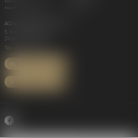
Rendez-vous privilège
Plan du site
Mentions légales
Articles
AD VICTORIAS AVOCATS
5, rue du Prieuré
31000 TOULOUSE
Tél :
05 61 52 23 42
NOUS CONTACTER
NOUS LOCALISER