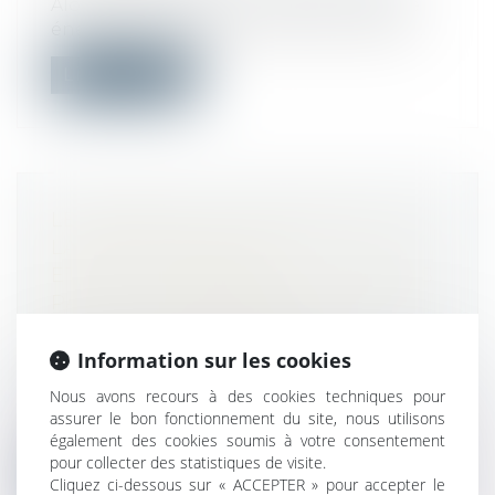
Alors que le Diagnostic de performance
énergétique (DPE), annexé aux transact...
Lire la suite
LES DROITS DE L’URBANISME, DE
LA CONSTRUCTION
ET DE LA COPROPRIÉTÉ MODIFIÉS
PAR LA LOI RELATIVE À LA LUTTE
CONTRE LE GASPILLAGE
ET À L’ÉCONOMIE CIRCULAIRE
Information sur les cookies
Droit public
/
Droit de l'urbanisme
Nous avons recours à des cookies techniques pour
Présentation des dispositions relatives à
assurer le bon fonctionnement du site, nous utilisons
l’immobilier dans la loi n° 2020-10...
également des cookies soumis à votre consentement
pour collecter des statistiques de visite.
Lire la suite
Cliquez ci-dessous sur « ACCEPTER » pour accepter le