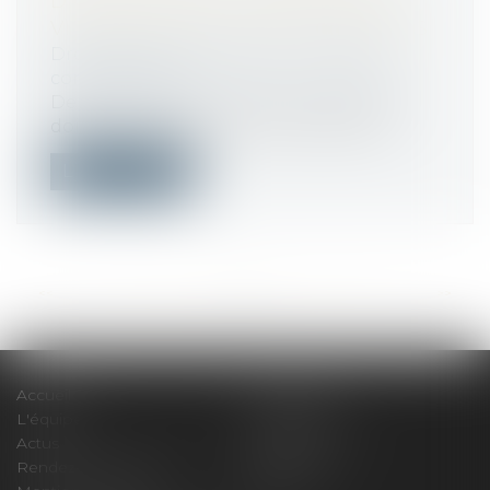
D’AFFICHAGE DE L’ORIGINE DES
VIANDES DANS LES RESTAURANTS
Droit de la consommation
/
Pratiques
commerciales
Depuis le 19 février 2025, les restaurants
doivent informer les consommateurs...
Lire la suite
<<
<
...
90
91
92
93
94
95
96
...
>
>>
Accueil
Le cabinet
L'équipe
Compétences
Actus
Honoraires
Rendez-vous privilège
Plan du site