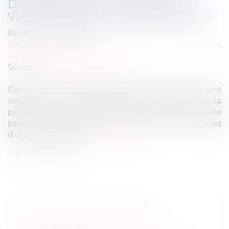
D’AFFICHAGE DE L’ORIGINE DES
VIANDES DANS LES RESTAURANTS
Publié le :
10/03/2025
Droit de la consommation
/
Pratiques
commerciales
Source :
www.service-public.fr
Depuis le 19 février 2025, les restaurants doivent
informer les consommateurs sur l'origine et la
provenance des viandes servies. Cette mesure
permet notamment de valoriser les viandes
d'origine française...
Lire la suite
SERVITUDE DE PASSAGE :