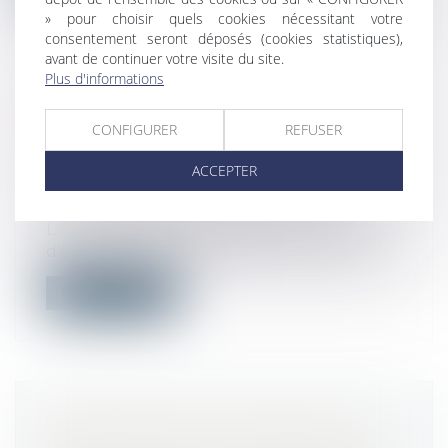
» pour choisir quels cookies nécessitant votre
consentement seront déposés (cookies statistiques),
avant de continuer votre visite du site.
Plus d'informations
DROIT D’OPTION : L’INDEMNITÉ
CONFIGURER
REFUSER
D’OCCUPATION PREND EFFET DÈS
L’EXPIRATION DU BAIL
ACCEPTER
INITIALEMENT RENOUVELÉ
Droit commercial
/
Baux commerciaux
Lorsqu’un bailleur exerce son droit
d’option, son locataire devient redevable...
Lire la suite
CONSOMMATION -OBLIGATION