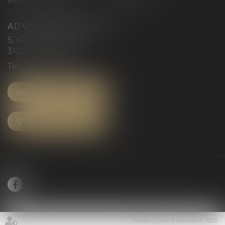
Mentions légales
Articles
AD VICTORIAS AVOCATS
5, rue du Prieuré
31000 TOULOUSE
Tél :
05 61 52 23 42
NOUS CONTACTER
NOUS LOCALISER
Septeo Digital & Services © 2020