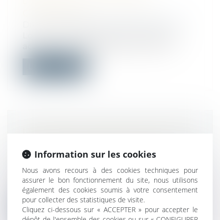
L’ENCLAVE… OU LA SIMPLE
COMMODITÉ ?
Droit immobilier
/
Droit de la propriété
Lorsqu’un fonds dispose de plusieurs
accès à la voie publique, peut-il être c...
Lire la suite
LE CONSEIL D’ÉTAT N’EN DÉMORD
PAS AVEC LA PMA APRÈS LA
Information sur les cookies
MORT : PAS DE QPC !
Droit public
/
Droit administratif
Nous avons recours à des cookies techniques pour
Par un arrêt du 25 février 2025, le Conseil
assurer le bon fonctionnement du site, nous utilisons
d’État considère que la question...
également des cookies soumis à votre consentement
pour collecter des statistiques de visite.
Lire la suite
Cliquez ci-dessous sur « ACCEPTER » pour accepter le
dépôt de l'ensemble des cookies ou sur « CONFIGURER