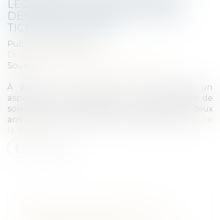
LÉGALE DE CONFORMITÉ SERA
DÉSORMAIS INSCRITE SUR LES
TICKETS DE CAISSE
Publié le :
09/07/2021
Droit de la consommation
Source :
www.mieuxvivre-votreargent.fr
À partir du 1er juillet, si vous achetez un
aspirateur, un smartphone ou des lunettes de
soleil, la garantie légale de conformité de deux
ans sera mentionnée sur le ticket de caisse...
Lire
la suite
RUPTURE CONVENTIONNELLE