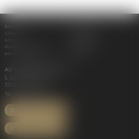
Accueil
Le cabinet
L'équipe
Compétences
Actus
Honoraires
Rendez-vous privilège
Plan du site
Mentions légales
Articles
AD VICTORIAS AVOCATS
5, rue du Prieuré
31000 TOULOUSE
Tél :
05 61 52 23 42
NOUS CONTACTER
NOUS LOCALISER