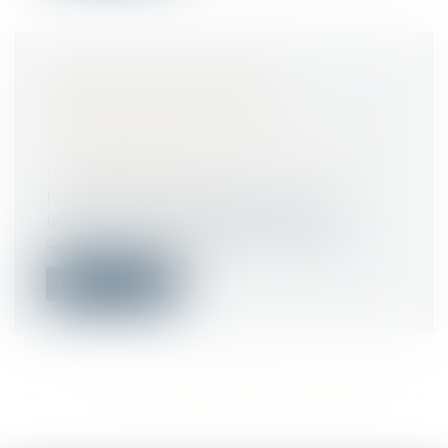
ESTIMATION D’UN BIEN
EXPROPRIÉ REVENDU
ULTÉRIEUREMENT PAR
L’EXPROPRIANT : CONFORMITÉ À
LA CONSTITUTION
Droit public
/
Droit administratif
Les dispositions de l’article L. 322-2 du
code de l’expropriation pour cause...
Lire la suite
<<
<
...
463
464
465
466
467
468
469
...
>
>>