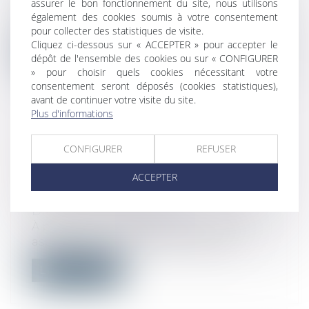
assurer le bon fonctionnement du site, nous utilisons
Le fait de licencier une salariée pour avoir
également des cookies soumis à votre consentement
appuyé sur le bouton J’aime sur...
pour collecter des statistiques de visite.
Cliquez ci-dessous sur « ACCEPTER » pour accepter le
Lire la suite
dépôt de l'ensemble des cookies ou sur « CONFIGURER
» pour choisir quels cookies nécessitant votre
consentement seront déposés (cookies statistiques),
avant de continuer votre visite du site.
Plus d'informations
CONSOMMATION : LA GARANTIE
CONFIGURER
REFUSER
LÉGALE DE CONFORMITÉ SERA
ACCEPTER
DÉSORMAIS INSCRITE SUR LES
TICKETS DE CAISSE
Droit de la consommation
À partir du 1er juillet, si vous achetez un
aspirateur, un smartphone ou des...
Lire la suite