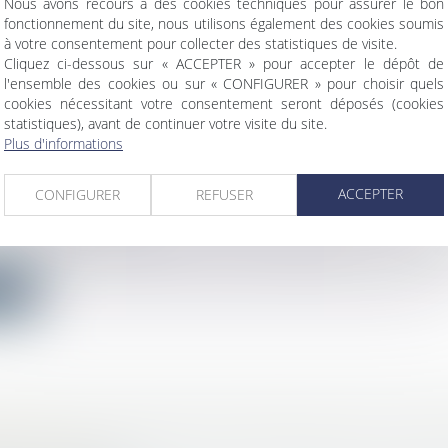
Nous avons recours à des cookies techniques pour assurer le bon
pas encore inscrit sur les listes électorales pour les pr
fonctionnement du site, nous utilisons également des cookies soumis
à votre consentement pour collecter des statistiques de visite.
ite
Cliquez ci-dessous sur « ACCEPTER » pour accepter le dépôt de
l'ensemble des cookies ou sur « CONFIGURER » pour choisir quels
cookies nécessitant votre consentement seront déposés (cookies
statistiques), avant de continuer votre visite du site.
Plus d'informations
 SONT DÉTERMINÉES LES RÈGLES DE
ACCEPTER
CONFIGURER
REFUSER
NNEMENT DU CONSEIL SYNDICAL ?
bilier
/
Copropriété
 juillet 1965, ainsi que son décret d’application, ne règl
ite
ENCE DU RECOURS SYSTÉMATIQUE AUX HE