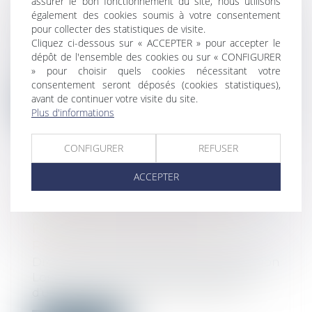
assurer le bon fonctionnement du site, nous utilisons
D'ENQUÊTE PUBLIQUE ET DES
également des cookies soumis à votre consentement
DÉCLARATIONS D'INTENTION
pour collecter des statistiques de visite.
Cliquez ci-dessous sur « ACCEPTER » pour accepter le
Droit public
/
Droit de l'urbanisme
dépôt de l'ensemble des cookies ou sur « CONFIGURER
L’arrêté du 9 septembre 2021 prévoit les
» pour choisir quels cookies nécessitant votre
caractéristiques et dimensions d'aff...
consentement seront déposés (cookies statistiques),
avant de continuer votre visite du site.
Lire la suite
Plus d'informations
CONFIGURER
REFUSER
ACCEPTER
L'ARCHITECTE DOIT PRÉSENTER
AU MAÎTRE D'OUVRAGE DES
FACTURES DÉDUISANT LA
RETENUE DE GARANTIE DE 5 %
Droit immobilier
/
Droit de la construction
Lorsqu’un marché prévoit l’application
d’une retenue de garantie de 5 %, l’ar...