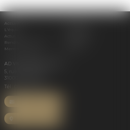
Accueil
Le cabinet
L'équipe
Compétences
Actus
Honoraires
Rendez-vous privilège
Plan du site
Mentions légales
Articles
AD VICTORIAS AVOCATS
5, rue du Prieuré
31000 TOULOUSE
Tél :
05 61 52 23 42
NOUS CONTACTER
NOUS LOCALISER