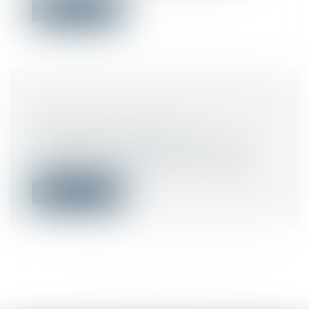
Lire la suite
REFUS DE VOTE DES CONSEILLERS
MUNICIPAUX
Droit public
/
Droit électoral
Le refus de conseillers municipaux de
prendre part au vote lors d'une séance...
Lire la suite
<<
<
...
418
419
420
421
422
423
424
...
>
>>