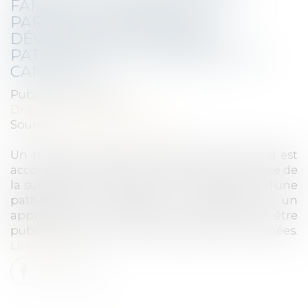
FAMILIAUX : EXTENSION AUX
PARENTS D’ENFANTS QUI
DÉVELOPPENT CERTAINES
PATHOLOGIES CHRONIQUES OU
CANCERS
Publié le :
28/12/2021
Droit du travail - Salariés
Source :
www.editions-tissot.fr
Un nouveau congé pour évènement familial est
accordé aux salariés. Il sera octroyé à l’annonce de
la survenue d’un cancer chez un enfant. Ou d’une
pathologie chronique nécessitant un
apprentissage thérapeutique. Un décret doit être
publié pour lister les pathologies concernées.
Lire la suite