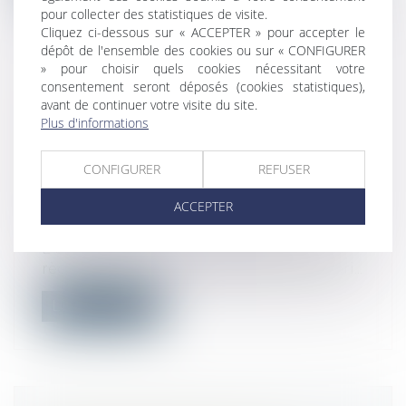
pour collecter des statistiques de visite.
Cliquez ci-dessous sur « ACCEPTER » pour accepter le
dépôt de l'ensemble des cookies ou sur « CONFIGURER
» pour choisir quels cookies nécessitant votre
consentement seront déposés (cookies statistiques),
LA COMMISSION EUROPÉENE
avant de continuer votre visite du site.
SOUHAITE LIMITER LES
Plus d'informations
APPLICATIONS PRÉINSTALLÉES
POUR FAVORISER LA
CONFIGURER
REFUSER
CONCURRENCE
ACCEPTER
Droit commercial
/
Droit de la
concurrence
L'Union européenne veut imposer des
règles plus strictes aux géants du numéri...
Lire la suite