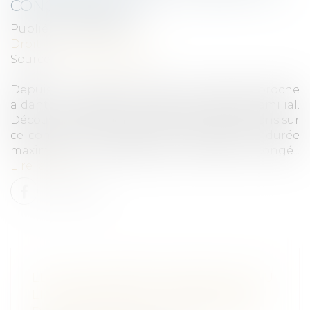
CONGÉ FAMILIAL
Publié le :
13/10/2020
Droit du travail - Salariés
Source :
www.legisocial.fr
Depuis le 1er janvier 2017, le congé de proche
aidant a remplacé le congé de soutien familial.
Découvrez toutes les réponses à vos questions sur
ce congé : est-il rémunéré ? Quelle est la durée
maximale ? L'employeur peut-il refuser ce congé...
Lire la suite
LE RECLASSEMENT PRÉALABLE AU
LICENCIEMENT ÉCONOMIQUE NE