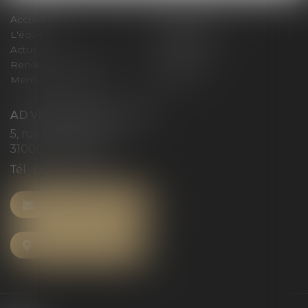
Accueil
Le cabinet
L'équipe
Compétences
Actus
Honoraires
Rendez-vous privilège
Plan du site
Mentions légales
Articles
AD VICTORIAS AVOCATS
5, rue du Prieuré
31000 TOULOUSE
Tél :
05 61 52 23 42
NOUS CONTACTER
NOUS LOCALISER