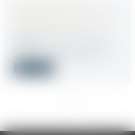
LA RESPONSABILITÉ DE LA
PERSONNE PUBLIQUE EN CAS
D’ABANDON D’UNE PROCÉDURE
D’APPEL À PROJETS
Droit public
/
Droit de la commande
publique
L’appel à projets est une procédure dite «
préparatoire » qui connaît un cert...
Lire la suite
<<
<
...
542
543
544
545
546
547
548
...
>
>>