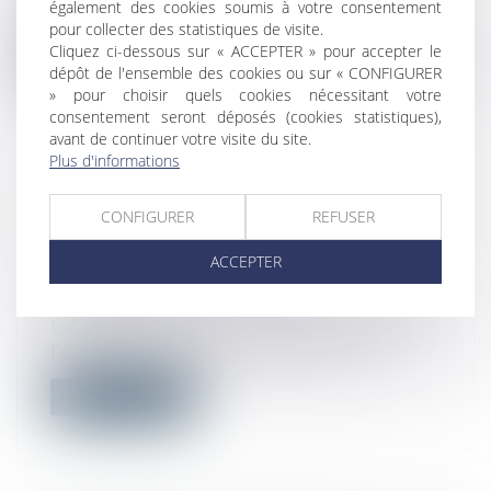
également des cookies soumis à votre consentement
salariée en état de grossesse béné...
pour collecter des statistiques de visite.
Cliquez ci-dessous sur « ACCEPTER » pour accepter le
Lire la suite
dépôt de l'ensemble des cookies ou sur « CONFIGURER
» pour choisir quels cookies nécessitant votre
consentement seront déposés (cookies statistiques),
avant de continuer votre visite du site.
Plus d'informations
CONCURRENCE: TROIS BANQUES
CONFIGURER
REFUSER
SANCTIONNÉES AU LUXEMBOURG
POUR INFRACTION
ACCEPTER
Droit commercial
/
Droit de la
concurrence
Le tribunal de l’UE a confirmé, mercredi,
l’infraction à la libre concurrence...
Lire la suite