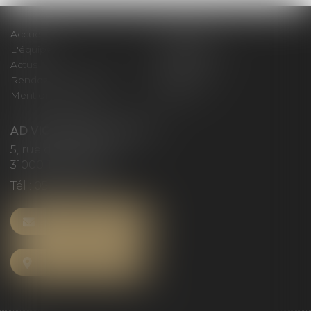
Accueil
Le cabinet
L'équipe
Compétences
Actus
Honoraires
Rendez-vous privilège
Plan du site
Mentions légales
Articles
AD VICTORIAS AVOCATS
5, rue du Prieuré
31000 TOULOUSE
Tél :
05 61 52 23 42
NOUS CONTACTER
NOUS LOCALISER