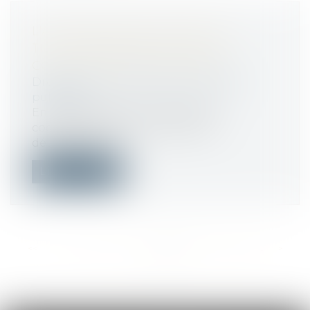
L'ACHETEUR DOIT PAYER LE
TITULAIRE MÊME EN CAS DE
COMPTE BANCAIRE PIRATÉ
Droit public
/
Droit de la commande
publique
En cas de fraude sur l’identité du
cocontractant ayant conduit au
détournemen...
Lire la suite
<<
<
...
124
125
126
127
128
129
130
...
>
>>