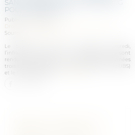
SANCTIONNÉES AU LUXEMBOURG
POUR INFRACTION
Publié le :
14/11/2024
Droit commercial
/
Droit de la concurrence
Source :
www.lessentiel.lu
Le tribunal de l’UE a confirmé, mercredi,
l’infraction à la libre concurrence dont se sont
rendues coupables il y a une dizaine d’années
trois banques, dont Credit Suisse (désormais UBS)
et le Crédit Agricole...
Lire la suite
PRÉJUDICE D'ANXIÉTÉ LIÉ À
L'AMIANTE : LA TRANSACTION