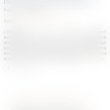
PROCÉDURE D'EXPROPRIATION ?
Publié le :
02/06/2021
Droit public
/
Droit administratif
Source :
edito.seloger.com
L’établissement d’un nouveau tronçon
autoroutier peut avoir une conséquence
dramatique pour les propriétaires se trouvant sur
son tracé, puisque cela est souvent synonyme
d’expropriation. Mais quelles sont les obligations
d’information de l’Etat à votre égard...
Lire la suite
COMMENT SE DÉROULE UNE
PROCÉDURE D'EXPROPRIATION ?