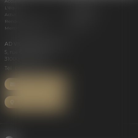
Accueil
Le cabinet
L'équipe
Compétences
Actus
Honoraires
Rendez-vous privilège
Plan du site
Mentions légales
Articles
AD VICTORIAS AVOCATS
5, rue du Prieuré
31000 TOULOUSE
Tél :
05 61 52 23 42
NOUS CONTACTER
NOUS LOCALISER