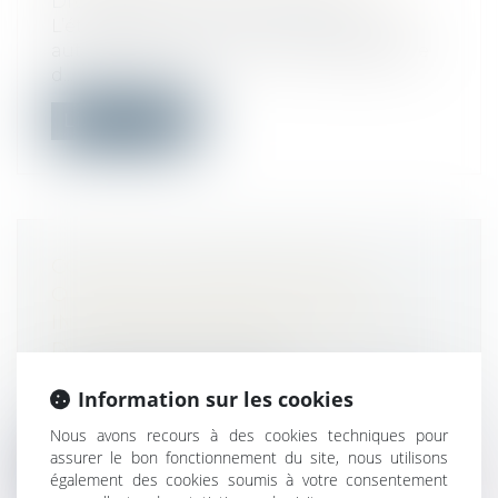
Droit public
/
Droit administratif
L’établissement d’un nouveau tronçon
autoroutier peut avoir une conséquence
d...
Lire la suite
COVID-19 : LES DIFFICULTÉS
ORGANISATIONNELLES SONT
INSUFFISANTES POUR IMPOSER
DES JOURS DE REPOS
Droit du travail - Salariés
Information sur les cookies
Un employeur peut imposer la prise de
jours de repos à ses salariés à conditi...
Nous avons recours à des cookies techniques pour
assurer le bon fonctionnement du site, nous utilisons
Lire la suite
également des cookies soumis à votre consentement