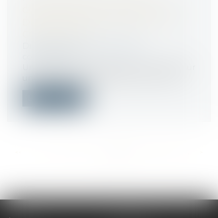
CONCURRENCE : PORTÉE D’UNE
DEMANDE SUBSIDIAIRE SUR LA
COMPÉTENCE
Droit commercial
/
Droit de la
concurrence
Une demande subsidiairement fondée sur
une pratique restrictive de concurrenc...
Lire la suite
<<
<
...
475
476
477
478
479
480
481
...
>
>>