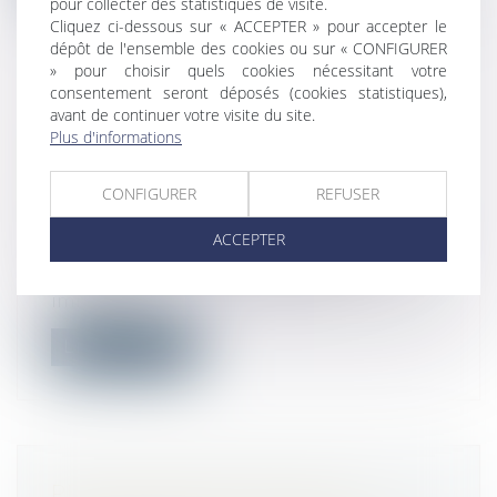
pour collecter des statistiques de visite.
Cliquez ci-dessous sur « ACCEPTER » pour accepter le
dépôt de l'ensemble des cookies ou sur « CONFIGURER
» pour choisir quels cookies nécessitant votre
consentement seront déposés (cookies statistiques),
avant de continuer votre visite du site.
UNE LOCATAIRE VOIT UNE
Plus d'informations
PELLETEUSE DÉMOLIR PAR
ERREUR UN MUR DE SON
CONFIGURER
REFUSER
APPARTEMENT
Droit immobilier
/
Droit de la construction
ACCEPTER
A Quimper, une pelleteuse démolissait
une maison en ruine collée à un
immeubl...
Lire la suite
PRATIQUE RESTRICTIVE DE