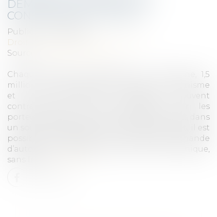
DEMANDE DE PERMIS DE
CONSTRUIRE EN LIGNE ?
Publié le :
17/03/2022
Droit public
/
Droit de l'urbanisme
Source :
edito.seloger.com
Chaque année, on dénombre, en moyenne, 1,5
million de demandes d’autorisation d’urbanisme
et ces démarches s’avèrent souvent
contraignantes et chronophages pour les
porteurs de projet. Depuis le 1er janvier 2022, dans
un souci de simplification de ces démarches, il est
possible de déposer son dossier de demande
d’autorisation d’urbanisme par voie électronique,
sans frais.
Lire la suite