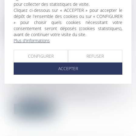
Droit immobilier
/
Copropriété
pour collecter des statistiques de visite.
L’héritier d’un lot de copropriété étant
Cliquez ci-dessous sur « ACCEPTER » pour accepter le
censé, par l’effet rétroactif du par...
dépôt de l'ensemble des cookies ou sur « CONFIGURER
» pour choisir quels cookies nécessitant votre
consentement seront déposés (cookies statistiques),
Lire la suite
avant de continuer votre visite du site.
Plus d'informations
CONFIGURER
REFUSER
RETOUR EN ENTREPRISE APRÈS
ACCEPTER
L’ARRIVÉE D’UN ENFANT
Droit du travail - Salariés
Le salarié dispose de droits spécifiques et
d’une protection renforcée après...
Lire la suite