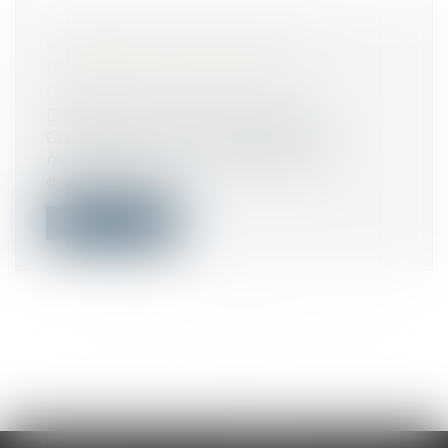
COMMENT DÉPOSER UNE
DEMANDE DE PERMIS DE
CONSTRUIRE EN LIGNE ?
Droit public
/
Droit de l'urbanisme
Chaque année, on dénombre, en
moyenne, 1,5 million de demandes
d’autorisation...
Lire la suite
<<
<
...
395
396
397
398
399
400
401
...
>
>>