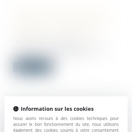
CHARGE DE TRAVAIL, REFUS DE
PROMOTION : LA SOUFFRANCE DU
SALARIÉ ET L’OBLIGATION DE
SÉCURITÉ DE L’EMPLOYEUR
Droit du travail - Employeurs
Il résulte de l’article L. 4121-1 du Code du
travail que l’employeur, tenu d’...
Lire la suite
PAR L’EFFET DU PARTAGE, LA
Information sur les cookies
CONTESTATION DE L’AG PAR
Nous avons recours à des cookies techniques pour
L’HÉRITIER DEVENU
assurer le bon fonctionnement du site, nous utilisons
COPROPRIÉTAIRE EST VALIDÉE
également des cookies soumis à votre consentement