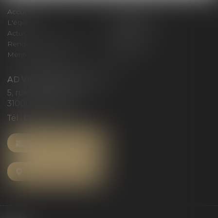
Accueil
Le cabinet
L'équipe
Compétences
Actus
Honoraires
Rendez-vous privilège
Plan du site
Mentions légales
Articles
AD VICTORIAS AVOCATS
5, rue du Prieuré
31000 TOULOUSE
Tél :
05 61 52 23 42
NOUS CONTACTER
NOUS LOCALISER