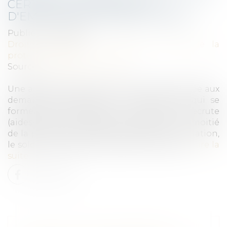
CERTAINS DEMANDEURS
D'EMPLOIS DE LONGUE DURÉE
Publié le :
18/11/2021
Droit du travail - Employeurs
/
Droit de la
protection sociale
Source :
www.service-public.fr
Une aide exceptionnelle de 1 000 € est versée aux
demandeurs d'emploi de longue durée qui se
forment en entreprise à un métier qui recrute
(aides-soignants, hôtellerie, bâtiment). La moitié
de la prime sera versée au début de la formation,
le solde sera réglé à l'issue de la formation.
Lire la
suite