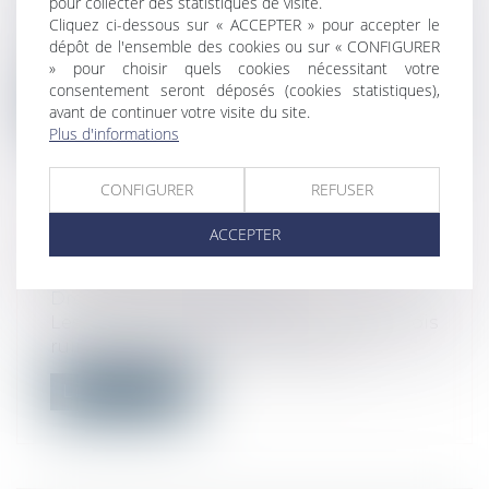
pour collecter des statistiques de visite.
protection sociale
Cliquez ci-dessous sur « ACCEPTER » pour accepter le
Une aide exceptionnelle de 1 000 € est
dépôt de l'ensemble des cookies ou sur « CONFIGURER
versée aux demandeurs d'emploi de long...
» pour choisir quels cookies nécessitant votre
consentement seront déposés (cookies statistiques),
Lire la suite
avant de continuer votre visite du site.
Plus d'informations
CONFIGURER
REFUSER
ACCEPTER
ACHAT D'OBJET DÉFECTUEUX: UN
RECOURS EST-IL POSSIBLE?
Droit de la consommation
Les défauts de fabrication peuvent parfois
ruiner la surprise d'un bon achat,...
Lire la suite