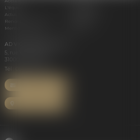
Accueil
Le cabinet
L'équipe
Compétences
Actus
Honoraires
Rendez-vous privilège
Plan du site
Mentions légales
Articles
AD VICTORIAS AVOCATS
5, rue du Prieuré
31000 TOULOUSE
Tél :
05 61 52 23 42
NOUS CONTACTER
NOUS LOCALISER