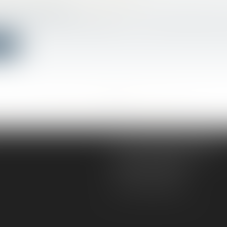
 À TOUTES VOS DÉMARCHES
c
/
Droit électoral
ière fois, un QR code figure sur la carte électorale qui 
ite
<<
<
...
404
405
406
407
408
409
410
...
>
>>
AD VICTORIAS AVOCATS
5, rue du Prieuré
31000 TOULOUSE
Tél :
05 61 52 23 42