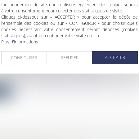
fonctionnement du site, nous utilisons également des cookies soumis
ite
à votre consentement pour collecter des statistiques de visite.
Cliquez ci-dessous sur « ACCEPTER » pour accepter le dépôt de
l'ensemble des cookies ou sur « CONFIGURER » pour choisir quels
cookies nécessitant votre consentement seront déposés (cookies
statistiques), avant de continuer votre visite du site.
Plus d'informations
N POUR LÉSION : DE LA NÉCESSITÉ POUR LE
 DE PRÉVOIR DANS QUEL DÉLAI L’ACQUÉRE
ACCEPTER
CONFIGURER
REFUSER
L’OPTION PRÉVUE À L’ARTICLE 1681 DU CODE
bilier
/
Cession et gestion d'immeuble
on de l’article 1674 du code civil, si le vendeur a été lés
ite
E ÉLECTORALE : NOUVEAUTÉ, UN QR CODE 