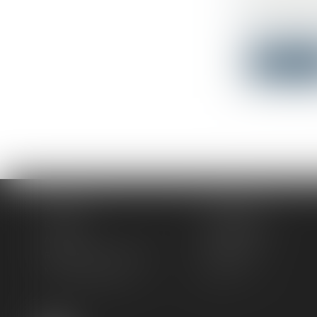
ACCÉDER
Droit publi
Pour la prem
Lire la su
Accueil
Le cabinet
L'équipe
Compétences
Actus
Honoraires
Rendez-vous privilège
Plan du site
Mentions légales
Articles