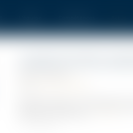
t
L'équipe
Compétences
Actus
LA CARTE ÉLECTORALE : NOUV
ACCÉDER À TOUTES VOS DÉM
Publié le :
10/02/2022
Droit public
/
Droit électoral
Source :
www.interieur.gouv.fr
Pour la première fois, un QR code figure sur la
personnes inscrites sur les listes élect
présidentielles et législatives.
Lire la suite