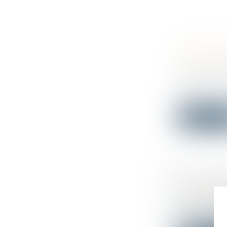
PROPOSI
FONCIÈR
Droit immo
Déposée à l
e...
Lire la su
COVID-1
PRISE DE
Droit du tr
En raison de