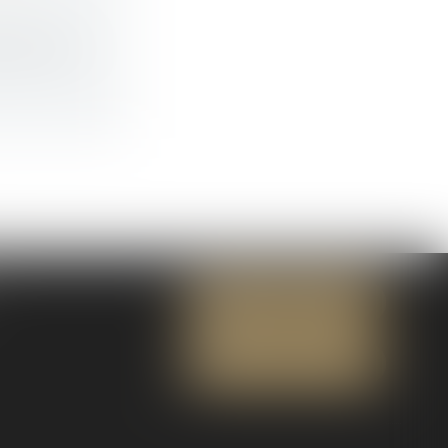
sera env...
NOUS CONTACTER
NOUS LOCALISER