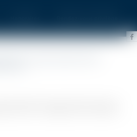
Honoraires
Rendez-vous privilège
EAUTÉ, UN QR CODE POUR
ARCHES
 carte électorale qui sera envoyée à toutes les
orales dans la perspective des élections