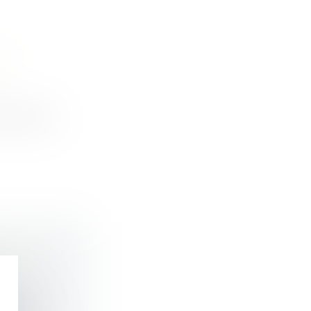
N
 Acquaviva
NT LA
 mesur...