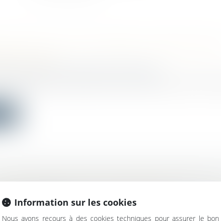
TION DE LOI LUTTE CONTRE LA SPÉCULATIO
E EN CORSE
bilier
/
Cession et gestion d'immeuble
'Assemblée nationale le 23 février 2021 par Jean-Félix
ite
9 : RECONDUCTION DES MESURES PERMETTA
 REPAS SUR LES LIEUX DE TRAVAIL
Information sur les cookies
avail - Employeurs
 la poursuite de la crise sanitaire liée à la Covid-19, les
Nous avons recours à des cookies techniques pour assurer le bon