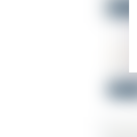
Lire la su
RESCISIO
DU FOND
EXERCER 
Droit immo
En applicati
Lire la su
LA CART