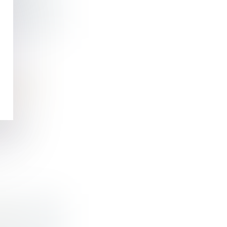
S JUGES
UR DOIT
 CIVIL
é de p...
POUR