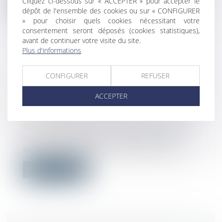
Cliquez ci-dessous sur « ACCEPTER » pour accepter le
Lire la suite
dépôt de l'ensemble des cookies ou sur « CONFIGURER
» pour choisir quels cookies nécessitant votre
consentement seront déposés (cookies statistiques),
avant de continuer votre visite du site.
Plus d'informations
BORNAGE LITIGIEUX : LA COUR DE
CONFIGURER
REFUSER
CASSATION RAPPELLE
L'IMPORTANCE D'UNE ANALYSE
ACCEPTER
PRÉCISE DES TITRES DE
PROPRIÉTÉ
Droit immobilier
/
Droit de la propriété
La Cour de cassation a récemment été
saisie d’un litige ou un syndicat des co...
Lire la suite