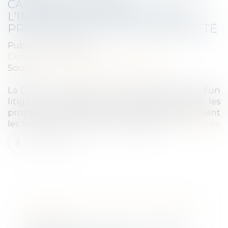
CASSATION RAPPELLE
L'IMPORTANCE D'UNE ANALYSE
PRÉCISE DES TITRES DE PROPRIÉTÉ
Publié le :
10/12/2024
Droit immobilier
/
Droit de la propriété
Source :
www.lemag-juridique.com
La Cour de cassation a récemment été saisie d’un
litige ou un syndicat des copropriétaires et les
propriétaires de parcelles voisines se disputaient
les limites de leurs terrains respectifs...
Lire la suite
LIMITES À LA MISE À LA RETRAITE
D'OFFICE