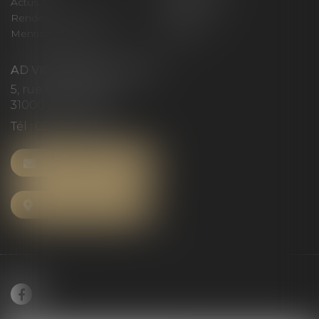
Actus
Honoraires
Rendez-vous privilège
Plan du site
Mentions légales
Articles
AD VICTORIAS AVOCATS
5, rue du Prieuré
31000 TOULOUSE
Tél :
05 61 52 23 42
NOUS CONTACTER
NOUS LOCALISER