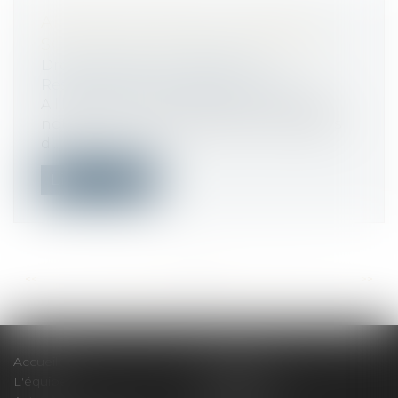
ARRÊTS DE TRAVAIL : QUELLES
SOLUTIONS POUR LES RÉDUIRE ?
Droit du travail - Employeurs
/
Responsabilité accident du travail
A l’heure où le gouvernement envisage
notamment un durcissement des règles
d’...
Lire la suite
<<
<
...
117
118
119
120
121
122
123
...
>
>>
Accueil
Le cabinet
L'équipe
Compétences