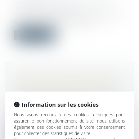
Droit du travail - Employeurs
/
Relation
individuelles au travail
Le droit du travail encadre strictement les
conditions de mise à la retraite...
Lire la suite
DOSSIER DE SURENDETTEMENT :
LA COUR DE CASSATION REVIENT
SUR LA VIOLATION DU PRINCIPE
DU CONTRADICTOIRE
Information sur les cookies
Droit de la consommation
/
Crédit à la
consommation
Nous avons recours à des cookies techniques pour
Dans l’affaire portée devant la Cour de
assurer le bon fonctionnement du site, nous utilisons
cassation, un couple avait déposé une...
également des cookies soumis à votre consentement
pour collecter des statistiques de visite.