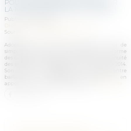
POUVEZ DÉSORMAIS DEMANDER
LA MENSUALISATION DU LOYER
Publié le :
02/06/2026
Droit commercial
/
Baux commerciaux
Source :
www.ouiemagazine.net
Adoptée en avril dans le cadre de la loi de
simplification de la vie économique, la réforme
des baux commerciaux s’inscrit dans la continuité
des évolutions engagées par la loi Pinel de 2014.
Son objectif : rééquilibrer les relations entre
bailleurs et commerçants locataires, en
apportant davantage de souplesse...
Lire la suite
GESTION DES PÉNURIES,