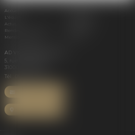
Accueil
Le cabinet
L'équipe
Compétences
Actus
Honoraires
Rendez-vous privilège
Plan du site
Mentions légales
Articles
AD VICTORIAS AVOCATS
5, rue du Prieuré
31000 TOULOUSE
Tél :
05 61 52 23 42
NOUS CONTACTER
NOUS LOCALISER