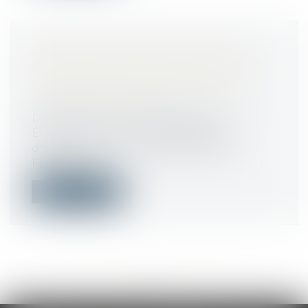
ZÉRO ARTIFICIALISATION NETTE
(ZAN) DES SOLS : APRÈS LA LOI
CLIMAT DE 2021, DE NOMBREUX
ASSOUPLISSEMENTS
Droit public
/
Droit de l'urbanisme
Étalement urbain, développement
d'infrastructures… Chaque année, la
France pe...
Lire la suite
<<
<
...
20
21
22
23
24
25
26
...
>
>>