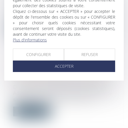
Droit immobilier
/
Droit de la propriété
pour collecter des statistiques de visite.
a Cour de cassation, dans un arrêt rendu
Cliquez ci-dessous sur « ACCEPTER » pour accepter le
le 21 mai 2026, est venue rappeler q...
dépôt de l'ensemble des cookies ou sur « CONFIGURER
» pour choisir quels cookies nécessitant votre
consentement seront déposés (cookies statistiques),
Lire la suite
avant de continuer votre visite du site.
Plus d'informations
CONFIGURER
REFUSER
BAUX COMMERCIAUX : VOUS
ACCEPTER
POUVEZ DÉSORMAIS DEMANDER
LA MENSUALISATION DU LOYER
Droit commercial
/
Baux commerciaux
Adoptée en avril dans le cadre de la loi de
simplification de la vie économiq...
Lire la suite